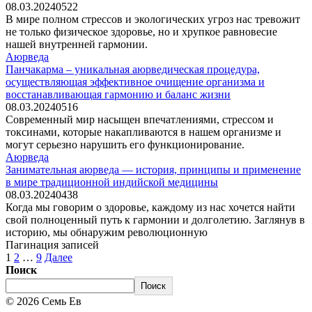
08.03.2024
0
522
В мире полном стрессов и экологических угроз нас тревожит
не только физическое здоровье, но и хрупкое равновесие
нашей внутренней гармонии.
Аюрведа
Панчакарма – уникальная аюрведическая процедура,
осуществляющая эффективное очищение организма и
восстанавливающая гармонию и баланс жизни
08.03.2024
0
516
Современный мир насыщен впечатлениями, стрессом и
токсинами, которые накапливаются в нашем организме и
могут серьезно нарушить его функционирование.
Аюрведа
Занимательная аюрведа — история, принципы и применение
в мире традиционной индийской медицины
08.03.2024
0
438
Когда мы говорим о здоровье, каждому из нас хочется найти
свой полноценный путь к гармонии и долголетию. Заглянув в
историю, мы обнаружим революционную
Пагинация записей
1
2
…
9
Далее
Поиск
Поиск
© 2026 Семь Ев