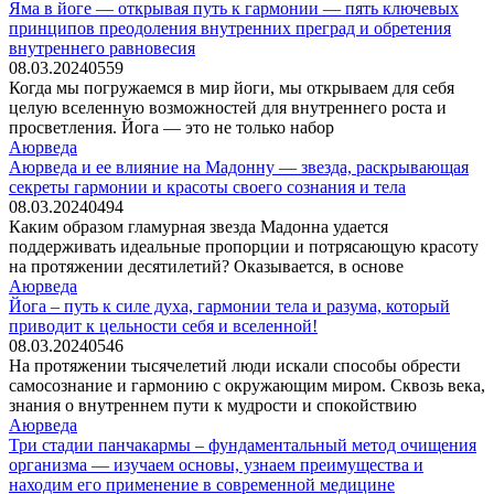
Яма в йоге — открывая путь к гармонии — пять ключевых
принципов преодоления внутренних преград и обретения
внутреннего равновесия
08.03.2024
0
559
Когда мы погружаемся в мир йоги, мы открываем для себя
целую вселенную возможностей для внутреннего роста и
просветления. Йога — это не только набор
Аюрведа
Аюрведа и ее влияние на Мадонну — звезда, раскрывающая
секреты гармонии и красоты своего сознания и тела
08.03.2024
0
494
Каким образом гламурная звезда Мадонна удается
поддерживать идеальные пропорции и потрясающую красоту
на протяжении десятилетий? Оказывается, в основе
Аюрведа
Йога – путь к силе духа, гармонии тела и разума, который
приводит к цельности себя и вселенной!
08.03.2024
0
546
На протяжении тысячелетий люди искали способы обрести
самосознание и гармонию с окружающим миром. Сквозь века,
знания о внутреннем пути к мудрости и спокойствию
Аюрведа
Три стадии панчакармы – фундаментальный метод очищения
организма — изучаем основы, узнаем преимущества и
находим его применение в современной медицине