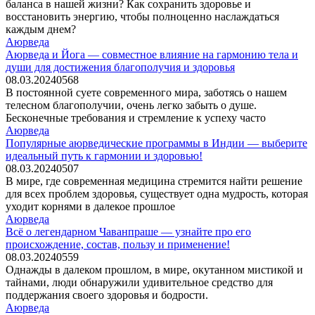
баланса в нашей жизни? Как сохранить здоровье и
восстановить энергию, чтобы полноценно наслаждаться
каждым днем?
Аюрведа
Аюрведа и Йога — совместное влияние на гармонию тела и
души для достижения благополучия и здоровья
08.03.2024
0
568
В постоянной суете современного мира, заботясь о нашем
телесном благополучии, очень легко забыть о душе.
Бесконечные требования и стремление к успеху часто
Аюрведа
Популярные аюрведические программы в Индии — выберите
идеальный путь к гармонии и здоровью!
08.03.2024
0
507
В мире, где современная медицина стремится найти решение
для всех проблем здоровья, существует одна мудрость, которая
уходит корнями в далекое прошлое
Аюрведа
Всё о легендарном Чаванпраше — узнайте про его
происхождение, состав, пользу и применение!
08.03.2024
0
559
Однажды в далеком прошлом, в мире, окутанном мистикой и
тайнами, люди обнаружили удивительное средство для
поддержания своего здоровья и бодрости.
Аюрведа