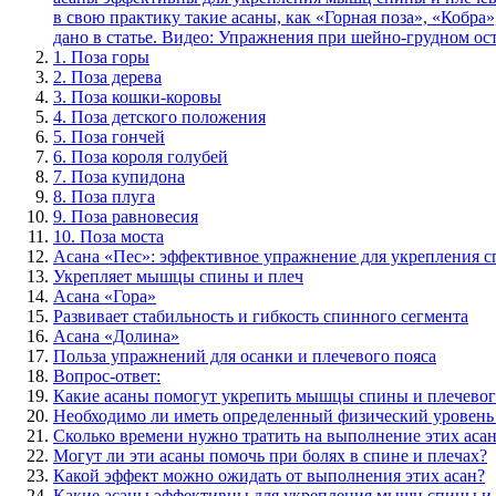
1. Поза горы
2. Поза дерева
3. Поза кошки-коровы
4. Поза детского положения
5. Поза гончей
6. Поза короля голубей
7. Поза купидона
8. Поза плуга
9. Поза равновесия
10. Поза моста
Асана «Пес»: эффективное упражнение для укрепления с
Укрепляет мышцы спины и плеч
Асана «Гора»
Развивает стабильность и гибкость спинного сегмента
Асана «Долина»
Польза упражнений для осанки и плечевого пояса
Вопрос-ответ:
Какие асаны помогут укрепить мышцы спины и плечевог
Необходимо ли иметь определенный физический уровень 
Сколько времени нужно тратить на выполнение этих асан
Могут ли эти асаны помочь при болях в спине и плечах?
Какой эффект можно ожидать от выполнения этих асан?
Какие асаны эффективны для укрепления мышц спины и 