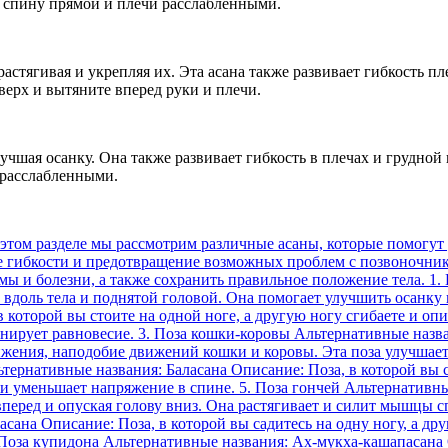
я спину прямой и плечи расслабленными.
тягивая и укрепляя их. Эта асана также развивает гибкость пл
верх и вытяните вперед руки и плечи.
шая осанку. Она также развивает гибкость в плечах и грудной к
 расслабленными.
обенно верхней части. Это помогает укрепить мышцы, что способствует улучшению осанки и предотвращает возможные боли в спине. Кроме того, асана «Пес» укрепляет и развивает плечевой пояс. В процессе выполнения упражнения, плечи назад и вниз, что помогает улучшить осанку и снять напряжение в области плеч и шеи. Регулярное выполнение асаны «Пес» помогает укрепить спину и плечевой пояс, улучшить осанку и снять напряжение в этих областях тела. Процесс выполнения асаны также способствует развитию гибкости и концентрации. Укрепляет мышцы спины и плеч В данном разделе представлены рекомендации о том, как развить и укрепить ключевые группы мышц спины и плечевого пояса. Отличная физическая форма в этих областях тела не только способствует правильной осанке, но также снижает риск возникновения болезней, связанных с позвоночником, и повышает общую силу и гибкость. Кроме того, сильная спина и плечи облегчают выполнение ежедневных задач и физических упражнений. Асана «Гора» В данном разделе мы рассмотрим асану, которая поможет укрепить и развить мышцы спины и плечевого пояса. Среди разнообразных асан, асана «Гора» особенно эффективна для целенаправленной работы с этими группами мышц. Асана «Гора» выполняется в позиции лежа на животе с поднятым верхним торсом. При выполнении этой асаны тело напоминает гору, поэтому она получила такое название. Она помогает укрепить и развить силу спины и плечевого пояса, а также повысить гибкость этих областей тела. Преимущества выполнять асану «Гора» включают укрепление мышц спины и плечевого пояса, улучшение осанки и раскрытие грудной клетки. Эта асана также способствует расслаблению и снятию напряжения в этих областях, улучшает кровообращение и метаболизм, а также снятие боли в спине и плечах. Выполнять асану «Гора» следует с осторожностью, обращая внимание на свои ощущения и не превышая свои физические возможности. Важно сосредоточиться на правильном дыхании и постепенно увеличивать время удержания асаны. Регулярное практикование асаны «Гора» поможет улучшить силу и гибкость спины и плечевого пояса, а также укрепить эти области тела в целом. Принятие начальной позы лежа на животе с руками вытянутыми вдоль тела. Поднятие верхнего торса с опорой на руки и носки ног. Удержание позы на несколько глубоких вдохов и выдохов. Плавное опускание верхнего торса на матрас. Основываясь на своей физической подготовке, можно повторять эту асану несколько раз с интервалами отдыха. Не забывайте о правильной технике выполнения и постоянном прогрессе, настраиваясь на укрепление мышц спины и плечевого пояса. Развивает стабильность и гибкость спинного сегмента В данном разделе представлены асаны, которые направлены на укрепление и развитие мышц спины и плечевого пояса. Они способствуют развитию стабильности и гибкости спинного сегмента, что важно для поддержания правильной осанки, предотвращения болей и травм спины. Асаны, описанные ниже, помогут активизировать и укрепить различные группы мышц спины, повысить их эластичность и гибкость. Они способствуют укреплению спинного сегмента в различных плоскостях движения, помогая поддерживать правильную осанку и предупреждать возможные проблемы со спиной. Название асаны Описание Кошачий стручок Асана, выполняемая на четвереньках, активирует мышцы спины, улучшает гибкость и осанку. Эта поза помогает развить стабильность спины и позволяет растянуть и укрепить мышцы плечевого пояса. Горный позер Статичная асана, выполняемая стоя, которая укрепляет и гибко развивает мышцы спины, плечевого пояса, а также приводит в тонус мышцы живота. Поза Горн