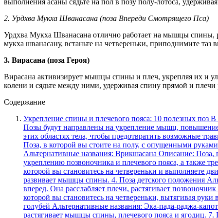
выполнения асаны сядьте на пол в позу полу-лотоса, удержива
2. Урдхва Мукха Шванасана (поза Впереди Смотрящего Пса)
Урдхва Мукха Шванасана отлично работает на мышцы спины, рас
мукха шванасану, встаньте на четвереньки, приподнимите таз в
3. Вирасана (поза Героя)
Вирасана активизирует мышцы спины и плеч, укрепляя их и улуч
колени и сядьте между ними, удерживая спину прямой и плечи
Содержание
Укрепление спины и плечевого пояса: 10 полезных поз В этом разделе мы рассмотрим различные асаны, которые помогут укрепить и поддержать здоровье спины и плечевого пояса. Позы будут направлены на укрепление мышц, повышение гибкости и предотвращение возможных проблем с позвоночником и плечами. Целью является создание стабильности и силы в этих областях тела, чтобы предотвратить возможные травмы и болезни, а также сохранить правильное положение тела. 1. Поза горы Альтернативные названия: Тадасана Описание: Поза, в которой вы стоите на полу, с опущенными руками вдоль тела и поднятой головой. Она помогает улучшить осанку и развить стабильность в плечах и спине. 2. Поза дерева Альтернативные названия: Врикшасана Описание: Поза, в которой вы стоите на одной ноге, а другую ногу сгибаете и опираетесь о внутреннюю часть бедра. Она способствует укреплению позвоночника и плечевого пояса, а также тренирует равновесие. 3. Поза кошки-коровы Альтернативные названия: Марджари-асана и Биджур-асана Описание: Поза, в которой вы становитесь на четвереньки и выполняете движения, наподобие движений кошки и коровы. Эта поза улучшает гибкость позвоночника, растягивает плечевой пояс и развивает мышцы спины. 4. Поза детского положения Альтернативные названия: Баласана Описание: Поза, в которой вы садитесь на колени и наклоняетесь вперед, вытягивая руки вперед. Она расслабляет плечи, растягивает позвоночник и уменьшает напряжение в спине. 5. Поза гончей Альтернативные названия: Ардха-мукха-шванасана Описание: Поза, в которой вы становитесь на четвереньки, вытягивая руки вперед и опуская голову вниз. Она растягивает и силит мышцы спины, плечевого пояса и грудной клетки. 6. Поза короля голубей Альтернативные названия: Эка-пада-раджа-капотасана Описание: Поза, в которой вы садитесь на одну ногу, а другую сгибаете и подтягиваете к телу. Она укрепляет и растягивает мышцы спины, плечевого пояса и ягодиц. 7. Поза купидона Альтернативные названия: Ах-мукха-кашапасана Описание: Поза, в которой вы садитесь на корточки, опираясь на лодыжки, а руки вытягиваете вперед. Она укрепляет спину, плечевой пояс и открывает грудную клетку. 8. Поза плуга Альтернативные названия: Галавасана Описание: Поза, в которой вы ложитесь на спину, сгибаете ноги в коленях и опускаете их за голову. Она растягивает и укрепляет мышцы спины, плечевого пояса и шеи. 9. Поза равновесия Альтернативные названия: Васистасана Описание: Поза, в которой вы становитесь на бок, одну руку вытягиваете вперед, а другую поддерживаете тело на полу. Она тренирует стабильность плечевого пояса, спины и боковые мышцы. 10. Поза моста Альтернативные названия: Шванасана Описание: Поза, в которой вы ложитесь на спину, согибаете ноги в коленях и поднимаете таз вверх. Она силит мышцы спины, плечевого пояса и ягодиц, а также улучшает гибкость позвоночника. Асана «Пес»: эффективное упражнение для укрепления спины и плечевого пояса Асана «Пес» выполняется в положении четвереньками, с поднятой грудной клеткой и плечами назад. Это позволяет растянуть и укрепить спину, активизировать мышцы плечевого пояса и развить силу в этих областях. Когда мы выполняем асану «Пес», мы активно задействуем мышцы спины, ос