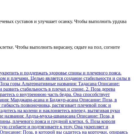
ечевых суставов и улучшает осанку. Чтобы выполнить урдхва
летке. Чтобы выполнить вирасану, сядьте на пол, согните
ого позера способствует развитию стабильности спинного сегмента. Восходящий собака Асана, выполняемая на коврике, активизирует мышцы спины, плечевого пояса, а также развивает гибкость и стабильность спинного сегмента. Поза Восходящего пса также приводит в тонус мышцы рук и ног. Асана «Долина» «Долина» — это поза, в которой практик стелит свои руки перед собой на пол, перпендикулярно относительно тела, а затем медленно начинает опускать верхнюю часть корпуса и голову вниз, пока они не коснутся пола. В то же время, ноги остаются вытянутыми и параллельными друг другу. Эта асана активно укрепляет спину и плечевой пояс, развивает их мышцы, в том числе трапециевидные, дельтовидные, ромбовидные, верхние и средние части спины. Она также улучшает осанку, устраняет боли в спине и шее, а также снимает напряжение и усталость после длительного сидения или стояния. Благодаря скручивающему действию, которое происходит при выполнении асаны «Долина», участвуют мышцы брюшного пресса, что способствует укреплению животных мышц и улучшению общей тонуса организма. Это позволяет повысить устойчивость и баланс, а также активизировать работу опорно-двигательного аппарата. Регулярная практика асаны «Долина» поможет укрепить мышцы спины и плечевого пояса, улучшить осанку и общее состояние здоровья. Начинайте с медленных и плавных движений, осознавая каждое сжатие и растяжение мышц, и постепенно увеличивайте время выполнения асаны. Польза упражнений для осанки и плечевого пояса Оказывается, имеет огромное значение содержание мышечного тонуса плечевого пояса и правильная осанка для общего состояния организма. Укрепление плечевого пояса может существенно улучшить осанку и предотвратить возникновение различных проблем, связанных с позвоночником и спиной. Вопрос-ответ: Какие асаны помогут укрепить мышцы спины и плечевого пояса? В статье представлены 10 эффективных асан, которые помогут укрепить мышцы спины и плечевого пояса. Это, например, «горная поза», «собака с головой вниз» и «лодочка». Более подробное описание и инструкции по выполнению каждой асаны вы найдете в статье. Необходимо ли иметь определенный физический уровень для выполнения этих асан? В основном, для выполнения этих асан не требуется высокий физический уровень. Однако, если у вас есть какие-либо проблемы со спиной или плечами, рекомендуется проконсультироваться с врачом или инструктором йоги перед началом занятий. В каждой асане есть определенные вариации, которые позволяют ее выполнить как начинающим, так и более опытным йогам. Сколько времени нужно тратить на выполнение этих асан в день? Время, которое нужно тратить на выполнение этих асан в день, зависит от ваших возможностей и целей. Рекомендуется начинать с 10-15 минут в день и постепенно увеличивать время занятий до 30-40 минут. Важно помнить, что регулярность занятий является ключевым фактором для достижения результатов. Могут ли эти асаны помочь при болях в спине и плечах? Да, эти асаны могут помочь при болях в спине и плечах. Они направлены на укрепление мышц спины и плечевого пояса, что может снизить нагрузку на позвоночник и снять напряжение с плеч. Однако, если у вас уже есть проблемы со спиной или плечами, рекомендуется проконсультироваться с врачом или инстр