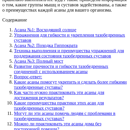
о том, какие группы мышц и суставов задействованы, а также
о преимуществах каждой асаны для вашего организма.
Содержание
Асана №1: Восходящий солнце
Упражнения для гибкости и укрепления тазобедренных
суставов
Асана №2: Походка Гиппократа
Техника выполнения и преимущества упражнений для
поддержания состояния тазобедренных суставов
Асана №3: Полный мост
Развитие прочности и гибкости тазобедренных
соединений с использованием асаны
Вопрос-ответ:
Какие асаны помогут укрепить и сделать более гибкими
тазобедренные суставы?
Как часто нужно практиковать эти асаны для
достижения результатов?
Какие преимущества практики этих асан для
тазобедренных суставов?
Могут ли эти асаны помочь людям с проблемами в
тазобедренных суставах?
Можно ли практиковать эти асаны дома без
посторонней помощи?