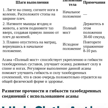
Положение
Шаги выполнения
Примечания
тела
1. Лягте на спину, согните ноги в
Начальное
коленях. Расположите стопы на
—
положение
ширине плеч.
2. Натяните мышцы ягодиц и
Держитесь в
живота, а затем поднимите таз
Полный
этом
вверх, создавая прямую линию от
мост
положении
плеч до коленей.
30-60 секунд.
3. Плавно опуститесь на матрац,
Повторите
Исходное
вернувшись в начальное
упражнение
положение
положение.
8-10 раз.
Асана «Полный мост» способствует укреплению и гибкости
тазобедренных суставов, улучшает осанку, развивает силу в
спине и ногах. Регулярное выполнение данной асаны
поможет улучшить гибкость и силу тазобедренных
сочленений, что в свою очередь положительно отразится на
общей физической форме и здоровье.
Развитие прочности и гибкости тазобедренных
соединений с использованием асаны