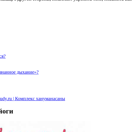
ся?
ознанное дыхание»?
dy.ru | Комплекс хануманасаны
йоги