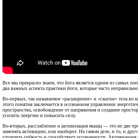
Все мы прекрасно знаем, что йога является одним из самых по
два важных аспекта практики йоги, которые часто неправильн
Во-первых, так называемое «расширение» и «сжатие» тела во в
этого понятия заключается в осознанном управлении энергети
пространства, освобождение от напряжения и создание простор
усилить энергию и повысить силу.
Во-вторых, расслабление и активизация мышц — это не две п
заменять активацию, или наоборот. На самом деле, и то, и др
улучшить гибкость и способствует осознанности. Активизация 