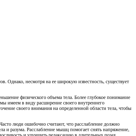
ов. Однако, несмотря на ее широкую известность, существует
еньшение физического объема тела. Более глубокое понимание
 мы имеем в виду расширение своего внутреннего
точение своего внимания на определенной области тела, чтобы
Часто люди ошибочно считают, что расслабление должно
ела и разума. Расслабление мышц помогает снять напряжение,
носливость и улучшить релаксацию в длительных позах.