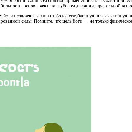
ком энергии. Слишком сильное применение силы может привест
табильность, основываясь на глубоком дыхании, правильной выр
х йоги позволяет развивать более углубленную и эффективную п
ованной силы. Помните, что цель йоги — не только физическое 