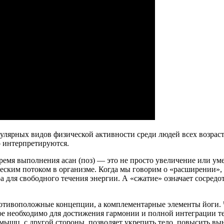
пулярных видов физической активности среди людей всех возраст
о интерпретируются.
ремя выполнения асан (поз) — это не просто увеличение или ум
ческим потоком в организме. Когда мы говорим о «расширении»,
а для свободного течения энергии. А «сжатие» означает сосредо
ротивоположные концепции, а комплементарные элементы йоги. 
угое необходимо для достижения гармонии и полной интеграции т
мышц, с другой стороны, позволяет укрепить тело, повысить вы