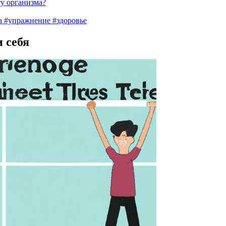
ту организма?
а #упражнение #здоровье
 себя