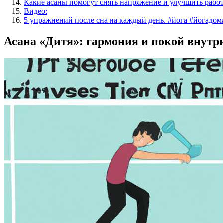
Какие асаны помогут снять напряжение и улучшить рабо
Видео:
5 упражнений после сна на каждый день. #йога #йогадом
Асана «Дитя»: гармония и покой внутри