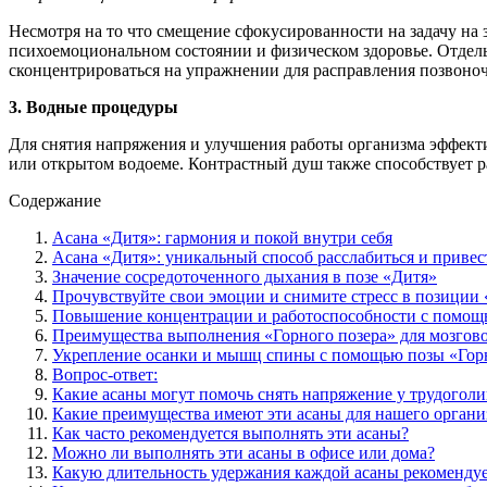
Несмотря на то что смещение сфокусированности на задачу на 
психоемоциональном состоянии и физическом здоровье. Отдель
сконцентрироваться на упражнении для расправления позвоно
3. Водные процедуры
Для снятия напряжения и улучшения работы организма эффекти
или открытом водоеме. Контрастный душ также способствует 
Содержание
Асана «Дитя»: гармония и покой внутри себя
Асана «Дитя»: уникальный способ расслабиться и привес
Значение сосредоточенного дыхания в позе «Дитя»
Прочувствуйте свои эмоции и снимите стресс в позиции
Повышение концентрации и работоспособности с помощ
Преимущества выполнения «Горного позера» для мозгово
Укрепление осанки и мышц спины с помощью позы «Гор
Вопрос-ответ:
Какие асаны могут помочь снять напряжение у трудоголи
Какие преимущества имеют эти асаны для нашего органи
Как часто рекомендуется выполнять эти асаны?
Можно ли выполнять эти асаны в офисе или дома?
Какую длительность удержания каждой асаны рекомендуе