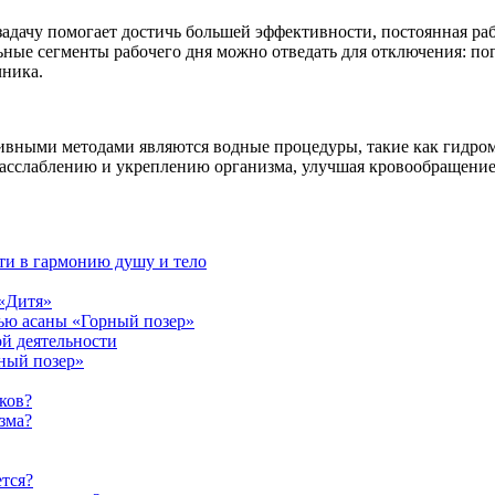
задачу помогает достичь большей эффективности, постоянная раб
ные сегменты рабочего дня можно отведать для отключения: погу
чника.
вными методами являются водные процедуры, такие как гидрома
расслаблению и укреплению организма, улучшая кровообращени
ти в гармонию душу и тело
 «Дитя»
ью асаны «Горный позер»
й деятельности
ный позер»
ков?
зма?
тся?