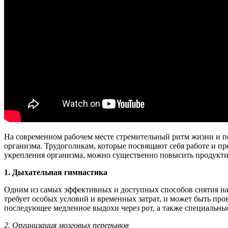
На современном рабочем месте стремительный ритм жизни и по
организма. Трудоголикам, которые посвящают себя работе и пр
укрепления организма, можно существенно повысить продуктив
1. Дыхательная гимнастика
Одним из самых эффективных и доступных способов снятия нап
требует особых условий и временных затрат, и может быть про
последующее медленное выдохи через рот, а также специальны
2. Организация мозговых перерывов