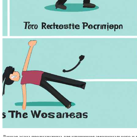
Данная асана предназначена для улучшения эмоционального и 