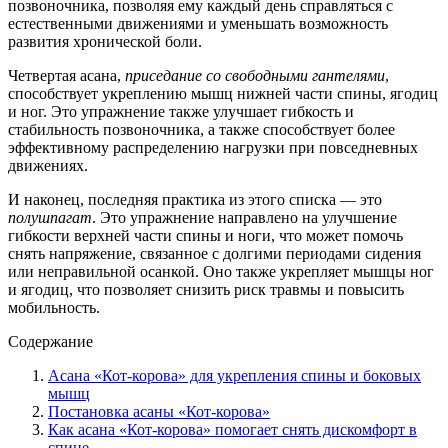
позвоночника, позволяя ему каждый день справляться с
естественными движениями и уменьшать возможность
развития хронической боли.
Четвертая асана,
приседание со свободными гантелями
,
способствует укреплению мышц нижней части спины, ягодиц
и ног. Это упражнение также улучшает гибкость и
стабильность позвоночника, а также способствует более
эффективному распределению нагрузки при повседневных
движениях.
И наконец, последняя практика из этого списка — это
полушпагат
. Это упражнение направлено на улучшение
гибкости верхней части спины и ноги, что может помочь
снять напряжение, связанное с долгими периодами сидения
или неправильной осанкой. Оно также укрепляет мышцы ног
и ягодиц, что позволяет снизить риск травмы и повысить
мобильность.
Содержание
Асана «Кот-корова» для укрепления спины и боковых
мышц
Постановка асаны «Кот-корова»
Как асана «Кот-корова» помогает снять дискомфорт в
спине