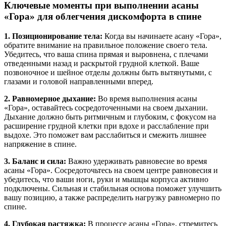
Ключевые моменты при выполнении асаны
«Гора» для облегчения дискомфорта в спине
1. Позиционирование тела:
Когда вы начинаете асану «Гора»,
обратите внимание на правильное положение своего тела.
Убедитесь, что ваша спина прямая и выровнена, с плечами
отведенными назад и раскрытой грудной клеткой. Ваше
позвоночное и шейное отделы должны быть вытянутыми, с
глазами и головой направленными вперед.
2. Равномерное дыхание:
Во время выполнения асаны
«Гора», оставайтесь сосредоточенными на своем дыхании.
Дыхание должно быть ритмичным и глубоким, с фокусом на
расширение грудной клетки при вдохе и расслабление при
выдохе. Это поможет вам расслабиться и смежить лишнее
напряжение в спине.
3. Баланс и сила:
Важно удерживать равновесие во время
асаны «Гора». Сосредоточьтесь на своем центре равновесия и
убедитесь, что ваши ноги, руки и мышцы корпуса активно
подключены. Сильная и стабильная основа поможет улучшить
вашу позицию, а также распределить нагрузку равномерно по
спине.
4. Глубокая растяжка:
В процессе асаны «Гора», стремитесь