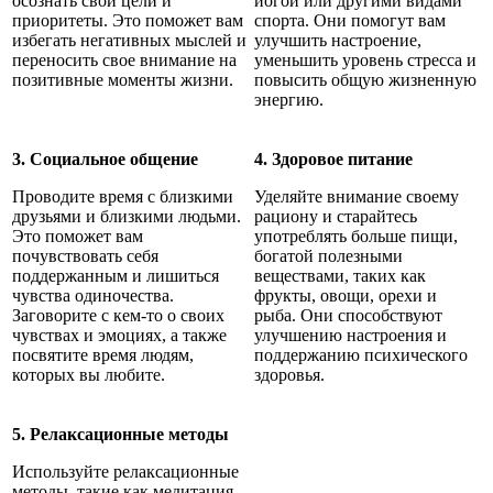
осознать свои цели и
йогой или другими видами
приоритеты. Это поможет вам
спорта. Они помогут вам
избегать негативных мыслей и
улучшить настроение,
переносить свое внимание на
уменьшить уровень стресса и
позитивные моменты жизни.
повысить общую жизненную
энергию.
3. Социальное общение
4. Здоровое питание
Проводите время с близкими
Уделяйте внимание своему
друзьями и близкими людьми.
рациону и старайтесь
Это поможет вам
употреблять больше пищи,
почувствовать себя
богатой полезными
поддержанным и лишиться
веществами, таких как
чувства одиночества.
фрукты, овощи, орехи и
Заговорите с кем-то о своих
рыба. Они способствуют
чувствах и эмоциях, а также
улучшению настроения и
посвятите время людям,
поддержанию психического
которых вы любите.
здоровья.
5. Релаксационные методы
Используйте релаксационные
методы, такие как медитация,