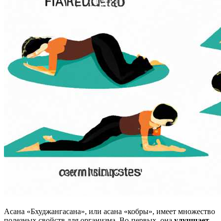
Асана «Бхуджангасана», или асана «кобры», имеет множество
полезных свойств для организма. Во-первых, она
улучшает