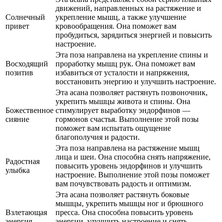
движений, направленных на растяжение и
Солнечный
укрепление мышц, а также улучшение
привет
кровообращения. Она поможет вам
пробудиться, зарядиться энергией и повысить
настроение.
Эта поза направлена на укрепление спины и
Восходящий
проработку мышц рук. Она поможет вам
позитив
избавиться от усталости и напряжения,
восстановить энергию и улучшить настроение.
Эта асана позволяет растянуть позвоночник,
укрепить мышцы живота и спины. Она
Божественное
стимулирует выработку эндорфинов —
сияние
гормонов счастья. Выполнение этой позы
поможет вам испытать ощущение
благополучия и радости.
Эта поза направлена на растяжение мышц
лица и шеи. Она способна снять напряжение,
Радостная
повысить уровень эндорфинов и улучшить
улыбка
настроение. Выполнение этой позы поможет
вам почувствовать радость и оптимизм.
Эта асана позволяет растянуть боковые
мышцы, укрепить мышцы ног и брюшного
Взлетающая
пресса. Она способна повысить уровень
энергия
энергии, улучшить настроение и снять