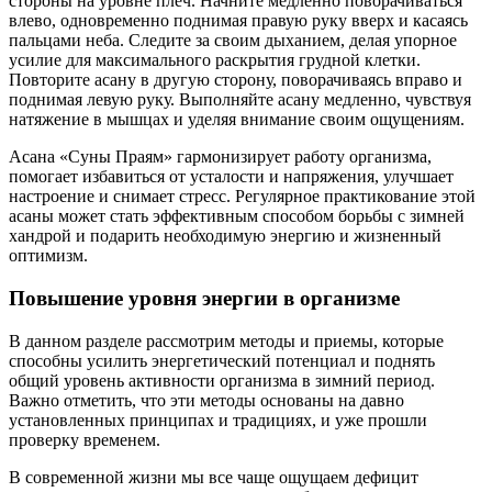
стороны на уровне плеч. Начните медленно поворачиваться
влево, одновременно поднимая правую руку вверх и касаясь
пальцами неба. Следите за своим дыханием, делая упорное
усилие для максимального раскрытия грудной клетки.
Повторите асану в другую сторону, поворачиваясь вправо и
поднимая левую руку. Выполняйте асану медленно, чувствуя
натяжение в мышцах и уделяя внимание своим ощущениям.
Асана «Суны Праям» гармонизирует работу организма,
помогает избавиться от усталости и напряжения, улучшает
настроение и снимает стресс. Регулярное практикование этой
асаны может стать эффективным способом борьбы с зимней
хандрой и подарить необходимую энергию и жизненный
оптимизм.
Повышение уровня энергии в организме
В данном разделе рассмотрим методы и приемы, которые
способны усилить энергетический потенциал и поднять
общий уровень активности организма в зимний период.
Важно отметить, что эти методы основаны на давно
установленных принципах и традициях, и уже прошли
проверку временем.
В современной жизни мы все чаще ощущаем дефицит