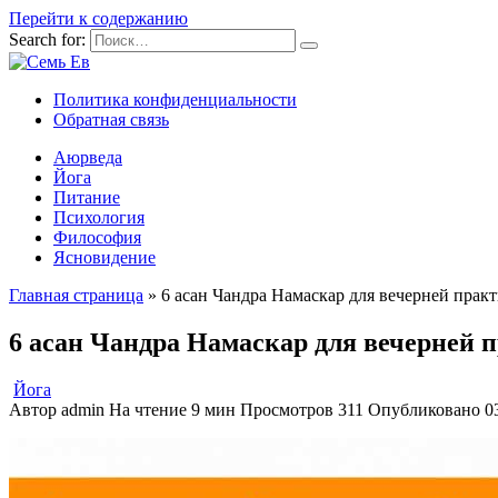
Перейти к содержанию
Search for:
Политика конфиденциальности
Обратная связь
Аюрведа
Йога
Питание
Психология
Философия
Ясновидение
Главная страница
»
6 асан Чандра Намаскар для вечерней пра
6 асан Чандра Намаскар для вечерней 
Йога
Автор
admin
На чтение
9 мин
Просмотров
311
Опубликовано
0