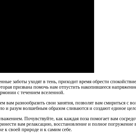
нные заботы уходят в тень, приходит время обрести спокойствие
которая призвана помочь нам отпустить накопившееся напряжени
армонии с течением вселенной.
ем вам разнообразить свои занятия, позволят вам смириться с в
ло и разум волшебным образом сливаются и создают единое цело
ажением. Почувствуйте, как каждая поза помогает вам сосредот
ринести вам релаксацию, восстановление и полное погружение в
 к своей природе и к самим себе.