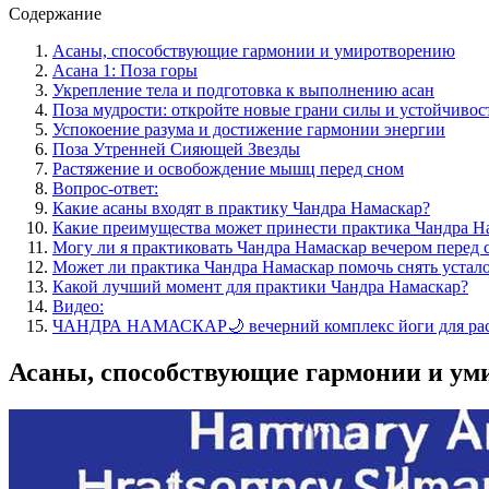
Содержание
Асаны, способствующие гармонии и умиротворению
Асана 1: Поза горы
Укрепление тела и подготовка к выполнению асан
Поза мудрости: откройте новые грани силы и устойчивос
Успокоение разума и достижение гармонии энергии
Поза Утренней Сияющей Звезды
Растяжение и освобождение мышц перед сном
Вопрос-ответ:
Какие асаны входят в практику Чандра Намаскар?
Какие преимущества может принести практика Чандра Н
Могу ли я практиковать Чандра Намаскар вечером перед 
Может ли практика Чандра Намаскар помочь снять устало
Какой лучший момент для практики Чандра Намаскар?
Видео:
ЧАНДРА НАМАСКАР🌙 вечерний комплекс йоги для рассл
Асаны, способствующие гармонии и ум