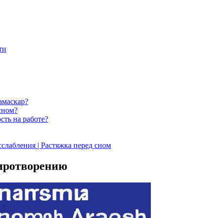
ти
амаскар?
сном?
сть на работе?
абления | Растяжка перед сном
иротворению