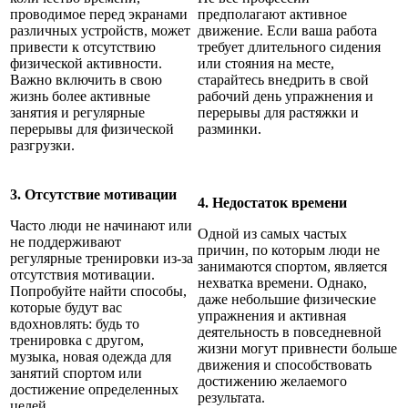
проводимое перед экранами
предполагают активное
различных устройств, может
движение. Если ваша работа
привести к отсутствию
требует длительного сидения
физической активности.
или стояния на месте,
Важно включить в свою
старайтесь внедрить в свой
жизнь более активные
рабочий день упражнения и
занятия и регулярные
перерывы для растяжки и
перерывы для физической
разминки.
разгрузки.
3. Отсутствие мотивации
4. Недостаток времени
Часто люди не начинают или
Одной из самых частых
не поддерживают
причин, по которым люди не
регулярные тренировки из-за
занимаются спортом, является
отсутствия мотивации.
нехватка времени. Однако,
Попробуйте найти способы,
даже небольшие физические
которые будут вас
упражнения и активная
вдохновлять: будь то
деятельность в повседневной
тренировка с другом,
жизни могут привнести больше
музыка, новая одежда для
движения и способствовать
занятий спортом или
достижению желаемого
достижение определенных
результата.
целей.