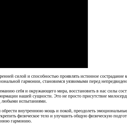
тренней силой и способностью проявлять истинное сострадание 
оциональной гармонии, становимся уязвимыми перед непредвид
ниманию себя и окружающего мира, восстановить в нас силы сос
формации нашей сущности. Это не просто присутствие милосерди
д любыми испытаниями.
 обрести внутреннюю мощь и покой, преодолеть эмоциональные 
репить физическое тело и улучшить общую физическую подгото
еннюю гармонию.