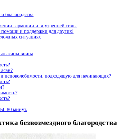
го благородства
ижении гармонии и внутренней силы
м помощи и поддержки для других!
 сложных ситуациях
щью асаны воина
ость?
 асан?
я и непоколебимости, подходящую для начинающих?
ость?
н?
бимость?
ость?
 80 минут.
тика безвозмездного благородства