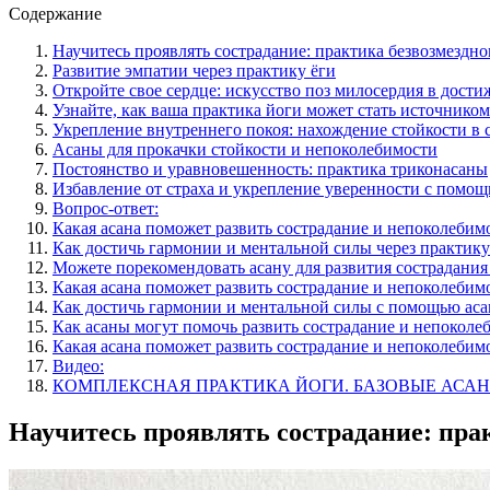
Содержание
Научитесь проявлять сострадание: практика безвозмездно
Развитие эмпатии через практику ёги
Откройте свое сердце: искусство поз милосердия в дост
Узнайте, как ваша практика йоги может стать источнико
Укрепление внутреннего покоя: нахождение стойкости в
Асаны для прокачки стойкости и непоколебимости
Постоянство и уравновешенность: практика триконасаны
Избавление от страха и укрепление уверенности с помо
Вопрос-ответ:
Какая асана поможет развить сострадание и непоколебим
Как достичь гармонии и ментальной силы через практику
Можете порекомендовать асану для развития сострадани
Какая асана поможет развить сострадание и непоколебим
Как достичь гармонии и ментальной силы с помощью аса
Как асаны могут помочь развить сострадание и непоколе
Какая асана поможет развить сострадание и непоколебим
Видео:
КОМПЛЕКСНАЯ ПРАКТИКА ЙОГИ. БАЗОВЫЕ АСАНЫ.
Научитесь проявлять сострадание: прак