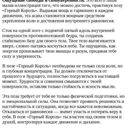
Ощущение свободы и самоуверенности.
Это всего лишь
малая иллюстрация того, что можно достичь, практикуя позу
«Горный Король». Выражая мощь и гармонию в каждом
движении, эта асана становится мощным средством
укрепления воли и достижения внутреннего равновесия.
Стоя на одной ноге с поднятой пяткой вдоль внутренней
поверхности противоположной бедра, ты создаешь
стабильную базу для своего тела. Твое тело вытягивается
вверх, словно пытаясь коснуться неба. Ты ощущаешь, как
энергия пронизывает твои мышцы и разум, придавая тебе
силу и уверенность.
В позе «Горный Король» необходима не только сила воли, но
и глубокая концентрация. Ты должен отключиться от
прошлого и будущего, полностью погрузиться в настоящий
момент. Трудности и сомнения смываются с твоей
поверхности, оставляя только стойкость и ясность мысли.
Эта поза требует от тебя не только физической подготовки, но
и эмоциональной силы. Она позволяет проявить решимость и
настойчивость в ситуациях, когда все кажется невозможным.
Отказаться от равновесия — значит упасть и потерять веру в
себя. В позе «Горный Король» ты властен над своим телом и
душой, контролируя каждое движение и дыхание.