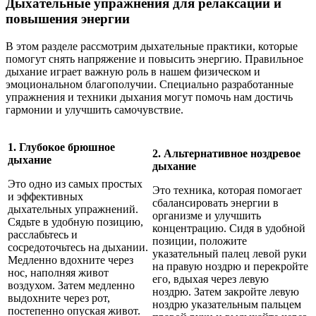
Дыхательные упражнения для релаксации и
повышения энергии
В этом разделе рассмотрим дыхательные практики, которые
помогут снять напряжение и повысить энергию. Правильное
дыхание играет важную роль в нашем физическом и
эмоциональном благополучии. Специально разработанные
упражнения и техники дыхания могут помочь нам достичь
гармонии и улучшить самочувствие.
1. Глубокое брюшное
2. Альтернативное ноздревое
дыхание
дыхание
Это одно из самых простых
Это техника, которая помогает
и эффективных
сбалансировать энергии в
дыхательных упражнений.
организме и улучшить
Сядьте в удобную позицию,
концентрацию. Сидя в удобной
расслабьтесь и
позиции, положите
сосредоточьтесь на дыхании.
указательный палец левой руки
Медленно вдохните через
на правую ноздрю и перекройте
нос, наполняя живот
его, вдыхая через левую
воздухом. Затем медленно
ноздрю. Затем закройте левую
выдохните через рот,
ноздрю указательным пальцем
постепенно опуская живот.