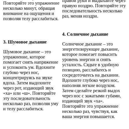
правой руки и выдыхайте через
Повторяйте это упражнение
правую ноздрю. Повторяйте эту
несколько минут, обращая
последовательность несколько
внимание на ощущения и
раз, меняя ноздри.
позволяя телу расслабиться.
4. Солнечное дыхание
3. Шумовое дыхание
Солнечное дыхание – это
энергетизирующее дыхание,
Шумовое дыхание – это
которое помогает повысить
упражнение, которое
уровень энергии и снять
помогает снять напряжение
усталость. Сядьте в удобную
и успокоить ум. Вдохните
позицию, расслабьтесь и
глубоко через нос,
сосредоточьтесь на дыхании.
концентрируясь на звуке
Вдохните глубоко через нос,
вдоха. Затем выдохните
наполняя легкие воздухом.
через рот, издающий звук
Затем сделайте резкий выдох
«ха» или «ш». Повторяйте
через нос с зажатыми губами,
эту последовательность
издающий звук «ха».
несколько раз, позволяя уму
Повторяйте это упражнение
и телу расслабиться.
несколько раз, чувствуя, как
ваша энергия повышается.