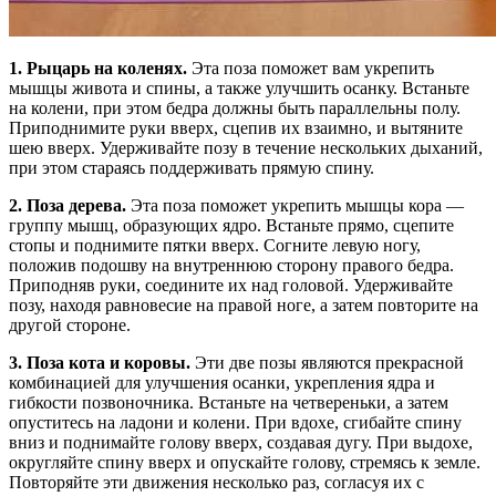
1. Рыцарь на коленях.
Эта поза поможет вам укрепить
мышцы живота и спины, а также улучшить осанку. Встаньте
на колени, при этом бедра должны быть параллельны полу.
Приподнимите руки вверх, сцепив их взаимно, и вытяните
шею вверх. Удерживайте позу в течение нескольких дыханий,
при этом стараясь поддерживать прямую спину.
2. Поза дерева.
Эта поза поможет укрепить мышцы кора —
группу мышц, образующих ядро. Встаньте прямо, сцепите
стопы и поднимите пятки вверх. Согните левую ногу,
положив подошву на внутреннюю сторону правого бедра.
Приподняв руки, соедините их над головой. Удерживайте
позу, находя равновесие на правой ноге, а затем повторите на
другой стороне.
3. Поза кота и коровы.
Эти две позы являются прекрасной
комбинацией для улучшения осанки, укрепления ядра и
гибкости позвоночника. Встаньте на четвереньки, а затем
опуститесь на ладони и колени. При вдохе, сгибайте спину
вниз и поднимайте голову вверх, создавая дугу. При выдохе,
округляйте спину вверх и опускайте голову, стремясь к земле.
Повторяйте эти движения несколько раз, согласуя их с