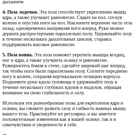
дыханием.
4. Поза лодочки.
Эта поза способствует укреплению мышц
ядра, а также улучшает равновесие. Сядьте на пол, согнув
колени и опустив ноги на пол. Наклоните верхнюю часть тела
назад, одновременно выпрямляя ноги вперед. Руки можно
держать распростертыми параллельно полу. Удерживайте позу
в течение нескольких дыхательных циклов, стараясь
поддерживать высокое равновесие.
5. Поза воина.
Эта поза поможет укрепить мышцы ягодиц,
ног и ядра, а также улучшить осанку и равновесие.
Развернитесь боком к стене, сделайте широкий шаг вперед,
так чтобы ноги были параллельны полу. Согните переднюю
ногу в колене, сохраняя вертикальную позицию корпуса.
Поднимите руки вдоль туловища и удерживайте позу в
течение нескольких глубоких вдохов и выдохов, обращая
внимание на свою стабильность и силу.
Используя эти разнообразные позы для укрепления ядра и
осанки, вы сможете развить силу и гибкость важных мышц
вашего тела. Практикуйте их регулярно, и вы заметите
положительные изменения как в вашей осанке, так и в
самочувствии и уверенности в себе.