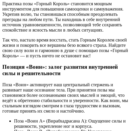
Практика позы «Горный Король» становится мощным
инструментом для повышения самооценки и самоуважения.
Укрепив волю, ты становишься способным преодолевать
преграды на любом пути. Ты находишь в себе внутренний
источник уравновешенности, позволяющий тебе сохранять
спокойствие и ясность мысли в любых ситуациях.
Так что, настало время восстать, стать Горным Королем своей
жизни и покорить все вершины безо всякого страха. Найдите
свою силу воли и гармонию в душе с помощью позы «Горный
Король» — и пусть ничто не остановит вас!
Позиция «Воин»: залог развития внутренней
силы и решительности
Поза «Воин» активирует наш центральный стержень и
развивает наше осознание тела. При принятии позы мы
становимся более осознанными своих мыслей и эмоций, что
ведёт к обретению стабильности и уверенности. Как воин, мы
стальным взглядом смотрим в глаза трудностям и вызовам,
готовые принять их смело и настойчиво.
Поза «Воин А» (Вирабхадрасана А): Ощущение силы и
решимости, укрепление ног и корпуса.