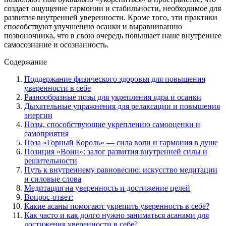
создает ощущение гармонии и стабильности, необходимое для
развития внутренней уверенности. Кроме того, эти практики
способствуют улучшению осанки и выравниванию
позвоночника, что в свою очередь повышает наше внутреннее
самосознание и осознанность.
Содержание
Поддержание физического здоровья для повышения
уверенности в себе
Разнообразные позы для укрепления ядра и осанки
Дыхательные упражнения для релаксации и повышения
энергии
Позы, способствующие укреплению самооценки и
самоприятия
Поза «Горный Король» — сила воли и гармония в душе
Позиция «Воин»: залог развития внутренней силы и
решительности
Путь к внутреннему равновесию: искусство медитации
и силовые слова
Медитация на уверенность и достижение целей
Вопрос-ответ:
Какие асаны помогают укрепить уверенность в себе?
Как часто и как долго нужно заниматься асанами для
достижения уверенности в себе?