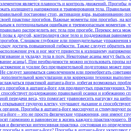
 элементом является плавность и контроль движений. Прогибы 
жать излишнего напряжения и травмирования тела. Правильная
правильной постановке стоп, активации ядра, выравниванию п
 в своей практике прогибов. Важные моменты при прогибах, на 
ельным к потенциальным ошибкам и тревмоопасным моментам, 
авильно распределить вес тела при прогибе. Перекос веса може
й позы к другой, контролируя свое тело и поддерживая равноме
и прогибов. Слишком глубокие или принудительные упражнения 
ь сразу достичь повышенной гибкости. Также следует обратить 
асположение рук и ног могут привести к излишнему напряжени
ягивание и укладку тела в позу. Некоторые асаны могут быть 
вание асаны]. При необходимости можно использовать пропы ил
Растяжение и усилие без предварительной подготовки может при
 Не следует заниматься самолечением или пренебрегать советам
ля дополнительной консультации или коррекции техники выпол
аслаждаться практикой аштанга-йоги, избегая возможных пробле
благо прогибов в аштанга-йоге для продвинутых практикующих 
о способствует поддержанию правильной осанки и избежанию с
ной передачи веса, что помогает уравновесить нагрузку на шей
ы открывают грудную клетку, улучшают дыхание и способствуют
х органов. Прогибы в аштанга-йоге массируют и стимулируют р
нга-йоге – это не просто физические упражнения, они имеют г
носят гармонию и равновесие в жизнь каждого практикующего. В
я и физически интенсивная практика, состоящая из определенно
 прогибы в аштанга-йоге? Прогибы в аштанга-йоге укрепляют г