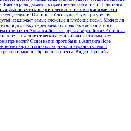
 Какова роль дыхания в практике аштанга-йоги? В аштанга-
 и уравновесить энергетический поток в организме. Это
ге существуют? В аштанга-йоге существует три уровня
нутый (включает самые сложные и глубокие позы). Можно ли
скую подготовку перед началом практики аштанга-йоги.
Чем отличается Аштанга-йога от других видов йоги? Аштанга-
епенное движение от легких асан к более сложным, что
у они приносят? Основными прогибами в Аштанга-йоге
звоночника, растягивают заднюю поверхность тела и
и укрепляют мышцы брюшного пресса. Видео: Прогибы —