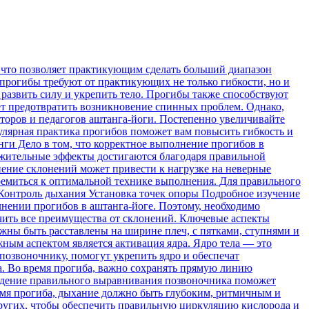
 что позволяет практикующим сделать больший диапазон
 прогибы требуют от практикующих не только гибкости, но и
развить силу и укрепить тело. Прогибы также способствуют
т предотвратить возникновение спинных проблем. Однако,
торов и педагогов аштанга-йоги. Постепенно увеличивайте
улярная практика прогибов поможет вам повысить гибкость и
нги Дело в том, что корректное выполнение прогибов в
ожительные эффекты достигаются благодаря правильной
ение склонений может привести к нагрузке на неверные
ремиться к оптимальной технике выполнения. Для правильного
Контроль дыхания Установка точек опоры Подробное изучение
нении прогибов в аштанга-йоге. Поэтому, необходимо
учить все преимущества от склонений. Ключевые аспекты
ны быть расставлены на ширине плеч, с пятками, ступнями и
ным аспектом является активация ядра. Ядро тела — это
озвоночнику, помогут укрепить ядро и обеспечат
. Во время прогиба, важно сохранять прямую линию
людение правильного выравнивания позвоночника поможет
емя прогиба, дыхание должно быть глубоким, ритмичным и
ругих, чтобы обеспечить правильную циркуляцию кислорода и