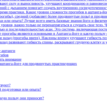
ают силу и выносливость, улучшают координацию и равновесие.
ний с дыханием помогает создать внутреннюю сосредоточенность
время практики. Какие уровни сложности прогибов в аштанга-йо
огибы), средний (добавляет более продвинутые позы) и продви
ки или опыта? Лучше всего иметь базовые знания йоги и физиче
уровня, важно только не перенапрягаться и слушать свое тело. 
тью и последовательностью асан. Это система, включающая пост
акие прогибы являются основными в Аштанга-йоге и какую польз
и назад (прогибы вверх). Наклоны вперед улучшают гибкость по
азад развивают гибкость спины, раскрывают грудную клетку 
е аштанги
гибов
ить внимание
в аштанга-йоге для продвинутых практикующих
твуют?
й подготовки или опыта?
кую пользу они приносят?