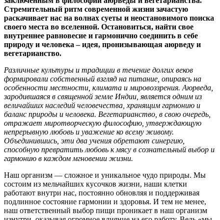
заключенным в философии аюрведы и вегетарианства.
Стремительный ритм современной жизни зачастую
раскачивает нас на волнах суеты и неостановимого поиска
своего места во вселенной. Остановиться, найти свое
внутреннее равновесие и гармонично соединить в себе
природу и человека – идея, пронизывающая аюрведу и
вегетарианство.
Различные культуры и традиции в течение долгих веков
формировали собственный взгляд на питание, опираясь на
особенности местности, климата и мировоззрения. Аюрведа,
зародившаяся в священной земле Индии, является одним из
величайших наследий человечества, хранящим гармонию и
баланс природы и человека. Вегетарианство, в свою очередь,
отражает миротворческую философию, утверждающую
непрерывную любовь и уважение ко всему живому.
Объединившись, эти два учения обретают синергию,
способную превратить любовь к мясу в сознательный выбор и
гармонию в каждом мгновении жизни.
Наш организм — сложное и уникальное чудо природы. Мы
состоим из мельчайших кусочков жизни, наши клетки
работают внутри нас, постоянно обновляя и поддерживая
подлинное состояние гармонии и здоровья. И тем не менее,
наш ответственный выбор пищи проникает в наш организм
изнутри, оказывая огромное влияние на его работу. Ведь «мы