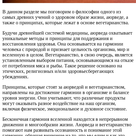
В данном разделе мы поговорим о философии одного из
самых древних учений о здоровом образе жизни, аюрведе, а
также о принципах, которые лежат в основе вегетарианства.
Будучи древнейшей системой медицины, аюрведа охватывает
уникальные методы и принципы для поддержания и
восстановления здоровья. Она основывается на гармонии
человека с природой и признает цельность организма, мир и
вселенную в целом. Вегетарианство, в свою очередь, является
установленным выбором питания, основывающимся на отказе
от потребления мяса и рыбы. Такое решение основано на
этических, религиозных и/или здоровьесберегающих
убеждениях.
Принципы, которые стоят за аюрведой и вегетарианством,
направлены на достижение гармонии в организме и балансе
уровня энергии. Они учитывают, что различные продукты
могут оказывать разное воздействие на наш организм,
включая физическое, эмоциональное и духовное состояние.
Бесконечная гармония вселенной находится в непрерывном
движении и многообразии жизни. Аюрведа и вегетарианство
помогают нам развивать осознанность и понимание этой
гармонии, обращая внимание на то, что мы едим и как это