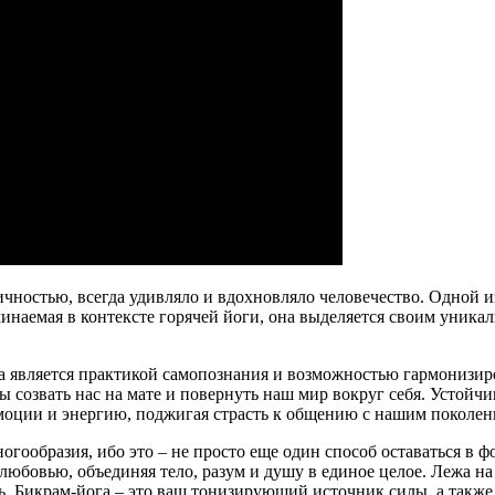
ностью, всегда удивляло и вдохновляло человечество. Одной из
минаемая в контексте горячей йоги, она выделяется своим уник
га является практикой самопознания и возможностью гармонизир
бы созвать нас на мате и повернуть наш мир вокруг себя. Устой
эмоции и энергию, поджигая страсть к общению с нашим поколен
огообразия, ибо это – не просто еще один способ оставаться в 
бовью, объединяя тело, разум и душу в единое целое. Лежа на м
ь. Бикрам-йога – это ваш тонизирующий источник силы, а также