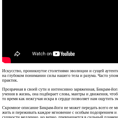
Искусство, проникнутое столетиями эволюции и сущей аутентич
на глубоком понимании силы нашего тела и разума. Часто упо
практик.
Прозрачная в своей сути и интенсивно заряженная, Бикрам-йо
учения в жизнь, она подбирает слова, мантры и движения, что
то время как нежгучая искра в сердце позволяет нам ощутить 
Скромное описание Бикрам-йоги не может передать всего ее мн
жить и переживать каждое мгновение с особым подозрением и лю
сущности медленно, но верно, превращается в сильный пламен