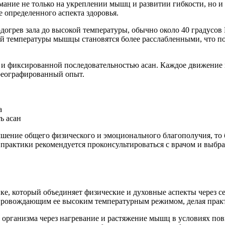
мание не только на укреплении мышц и развитии гибкости, но и
е определенного аспекта здоровья.
огрев зала до высокой температуры, обычно около 40 градусов 
 температуры мышцы становятся более расслабленными, что поз
 и фиксированной последовательностью асан. Каждое движение 
ореографированный опыт.
а
ь асан
чшение общего физического и эмоционального благополучия, то 
 практики рекомендуется проконсультироваться с врачом и выбр
е, который объединяет физические и духовные аспекты через с
опровождающим ее высоким температурным режимом, делая практ
о организма через нагревание и растяжение мышц в условиях п