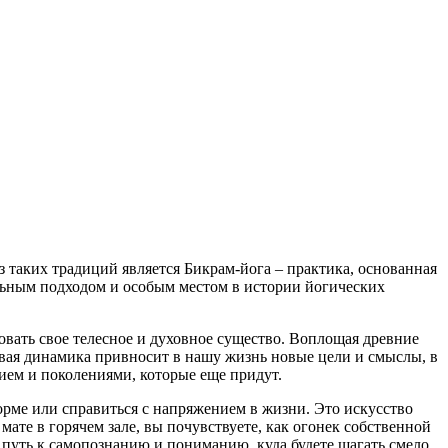
 таких традиций является Бикрам-йога – практика, основанная
альным подходом и особым местом в истории йогических
овать свое телесное и духовное существо. Воплощая древние
чивая динамика привносит в нашу жизнь новые цели и смыслы, в
ием и поколениями, которые еще придут.
форме или справиться с напряжением в жизни. Это искусство
ате в горячем зале, вы почувствуете, как огонек собственной
 путь к самопознанию и пониманию, куда будете шагать смело