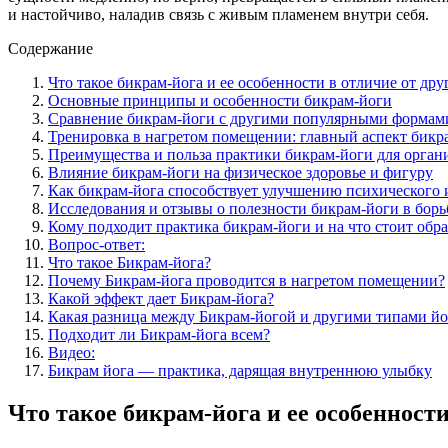
и настойчиво, наладив связь с живым пламенем внутри себя.
Содержание
Что такое бикрам-йога и ее особенности в отличие от дру
Основные принципы и особенности бикрам-йоги
Сравнение бикрам-йоги с другими популярными формам
Тренировка в нагретом помещении: главный аспект бикр
Преимущества и польза практики бикрам-йоги для органи
Влияние бикрам-йоги на физическое здоровье и фигуру
Как бикрам-йога способствует улучшению психического 
Исследования и отзывы о полезности бикрам-йоги в борь
Кому подходит практика бикрам-йоги и на что стоит обр
Вопрос-ответ:
Что такое Бикрам-йога?
Почему Бикрам-йога проводится в нагретом помещении?
Какой эффект дает Бикрам-йога?
Какая разница между Бикрам-йогой и другими типами йо
Подходит ли Бикрам-йога всем?
Видео:
Бикрам йога — практика, дарящая внутреннюю улыбку
Что такое бикрам-йога и ее особенности