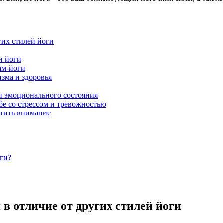
гих стилей йоги
и йоги
ам-йоги
зма и здоровья
и эмоционального состояния
бе со стрессом и тревожностью
атить внимание
ги?
 в отличие от других стилей йоги