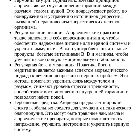
Гармония внутри: Одним из ключевых принципов
аюрведы является установление гармонии между
разумом, телом и душой. Это подразумевает работу по
обнаружению и устранению источников депрессии,
вызванной неравновесием энергетических центров
организма.
Регулирование питания: Аюрведические практики
также включают в себя коррекцию питания, чтобы
обеспечить надлежащее питание для нервной системы и
укрепить иммунитет. Важно употреблять питательные
продукты, богатые витаминами B, D и магнием, чтобы
улучшить свою общую эмоциональную стабильность.
Регулярная йога и медитация: Практика йоги и
медитации является важным аспектом аюрведического
подхода к лечению депрессии и нервных проблем. Эти
методы помогают укрепить связь между телом и
разумом, снижают уровень стресса и тревожности,
способствуют восстановлению внутренней гармонии и
позволяют найти покой.
Гербальные средства: Аюрведа предлагает широкий
спектр гербальных средств для улучшения психического
благополучия. Это могут быть травяные чаи, масла и
аюрведические препараты, которые помогают снять
напряжение, улучшить настроение и укрепить нервную
систему.