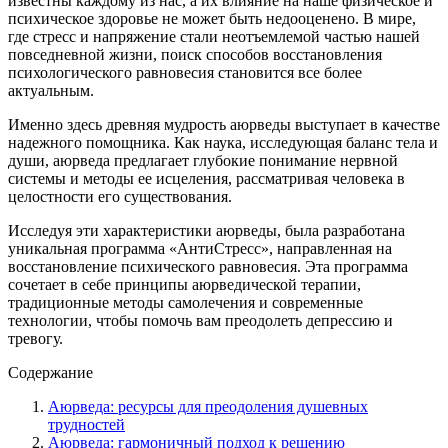
известны каждому из нас, а их влияние на наше физическое и
психическое здоровье не может быть недооценено. В мире,
где стресс и напряжение стали неотъемлемой частью нашей
повседневной жизни, поиск способов восстановления
психологического равновесия становится все более
актуальным.
Именно здесь древняя мудрость аюрведы выступает в качестве
надежного помощника. Как наука, исследующая баланс тела и
души, аюрведа предлагает глубокие понимание нервной
системы и методы ее исцеления, рассматривая человека в
целостности его существования.
Исследуя эти характеристики аюрведы, была разработана
уникальная программа «АнтиСтресс», направленная на
восстановление психического равновесия. Эта программа
сочетает в себе принципы аюрведической терапии,
традиционные методы самолечения и современные
технологии, чтобы помочь вам преодолеть депрессию и
тревогу.
Содержание
Аюрведа: ресурсы для преодоления душевных
трудностей
Аюрведа: гармоничный подход к решению