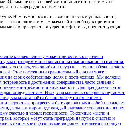
ми. Однако не все в нашей жизни зависит от нас, и мы не
одит и находя радость в моменте.
лучие. Нам нужно осознать свою ценность и уникальность,
изни — это иллюзия, и мы можем найти свободу в принятии
 мы можем преодолеть внутренние факторы, препятствующие
ить ценные и полезные советы или просто слова поддержки и вдохновения. Постепенное преодоление: позвольте себе постепенное преодоление своих страхов и испытаний. Не пытайтесь сразу пройти весь путь до конца, разбейте его на более маленькие и освоимые части, чтобы увидеть свой прогресс и успех. Отрицательное окружение и неподходящая обстановка Отрицательное окружение подразумевает наличие людей, которые постоянно испускают негативную энергию и не приносят ничего полезного в нашу жизнь. Они могут критиковать наши достижения, отрицательно относиться к нашим целям и мечтам, а также сеять сомнения и неуверенность. Неподходящая обстановка означает нахождение в среде, которая не соответствует нашим потребностям и ценностям. Это может быть работа, которая не приносит удовлетворения, нездоровые отношения с близкими людьми или жизненный стиль, который противоречит нашим убеждениям. Изолируйтесь от отрицательного окружения и поддерживайте контакт с позитивными людьми, которые вас вдохновляют и поддерживают. Измените обстановку, если она не соответствует вашим потребностям. Найдите работу, которая приносит вам удовлетворение и счастье, и установите здоровые границы в отношениях с людьми. Помните о своих ценностях и стремитесь к ним. Живите в соответствии с вашими убеждениями и откажитесь от тех аспектов жизни, которые противоречат вашей внутренней гармонии. Борьба с отрицательным окружением и неподходящей обстановкой может быть сложной, но это важный шаг на пути к счастью. Избавляйтесь от негативного влияния, стремитесь к позитивным изменениям и создавайте свою собственную обстановку, которая будет способствовать вашему благополучию и счастью. Вредоносное влияние токсичных индивидуумов на нашу жизнь и отношения В современном обществе мы сталкиваемся с людьми, которые могут иметь негативное воздействие на наше эмоциональное и психологическое состояние. Такие люди могут оказывать токсичное влияние на нашу жизнь и отношения, преграждая путь к счастью и благополучию. Отрицательное отношение и речь: Токсичные люди проявляют постоянную негативность и критику нашего поведения и достижений. Их речь и отношение заражает нас неуверенностью и пессимизмом. Манипуляции и контроль: Токсичные люди стремятся контролировать и манипулировать нами, ограничивая нашу свободу выбора и самовыражения. В результате мы теряем свою независимость и становимся пассивными и несчастными. Эмоциональное истощение: Столькие энергичные люди оказывают эмоциональный дренаж нашего сознания и эмоциональных ресурсов. Их постоянная драматизация и стресс оказывают негативное влияние на наше физическое и психическое здоровье. Несмотря на то что токсичные люди и отношения могут причинять нам страдания и препятствовать нашему счастью, существуют способы преодоления этого негативного воздействия. Важно научиться распознавать таких людей и уметь устанавливать границы: Оцените эмоциональное влияние: Будьте внимательны к тому, как токсичные люди влияют на ваше эмоциональное состоя