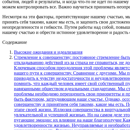
события, людей и результаты, и когда что-то не идет по нашем
можем контролировать все. Важно научиться принимать неопред
Несмотря на эти факторы, препятствующие нашему счастью, мы
принять себя такими, какие мы есть, и заценить свои достиже
неопределенности и гибкости. Путем работы над собой, повы
нашему счастью и обрести истинное удовлетворение и радость 
Содержание
Высокие ожидания и идеализация
Стремление к совершенству: постоянное стремление быть лучше Прокрастинация и отсутствие доверия к себе. Часто стремление к совершенству может привести к отсрочке и откладыванию действий из-за страха не справиться, не достичь нужного результата. Вместо того, чтобы просто начать делать, мы проводим много времени на планирование и сомнения. Ключевым способом преодоления этой проблемы является развитие самодисциплины и уверенности в своих силах. Мы должны осознать, что ошибки и неудачи — это неизбежная часть нашего пути к совершенству. Сравнение с другими. Мы постоянно сравниваем свои достижения с достижениями других людей. Этот постоянный сравнительный анализ может приводить к чувству недостаточности и неудовлетворенности. Ключом к преодолению этой проблемы является концентрация на своих собственных целях и достижениях. Мы должны помнить, что каждый человек имеет свой собственный путь и свое собственное время. Идеальные стандарты. Интенсивная потребность в достижении совершенства часто связана с навязанными обществом идеальными стандартами. Мы стремимся соответствовать этим стандартам, не учитывая свои собственные потребности и возможности. Для преодоления этой проблемы необходимо переоценить свои приоритеты и признать, что идеальность — это субъективное понятие, которое каждый определяет сам. Итак, стремление к совершенству может быть фактором, затрудняющим наше счастье. Однако, осознав эти причины и применив соответствующие методы преодоления, мы можем найти баланс между стремлением к совершенству и принятием себя такими, какие мы есть. Помните, что счастье не заключается в достижении идеала, а в умении радоваться прогрессу и быть довольными собой на каждом этапе своей жизни. Иллюзия совершенства в виртуальной жизни Виртуальная жизнь в социальных сетях представляется нам идеальным миром, где каждый выглядит совершенно, живет увлекательной и успешной жизнью. Но на самом деле это лишь иллюзия совершенства, которая может препятствовать нашему счастью и удовлетворенности. Токсичные мысли и пугающие эмоции: их влияние на наше благополучие Каждый из нас время от времени испытывает негативные мысли и страхи, которые могут стать преградой на пути к счастью и удовлетворенности жизнью. Неуправляемые и необработанные эмоции могут оказывать разрушительное воздействие на наше психическое и физическое здоровье, отношения и общую жизненную радость. Влияние негативных мыслей и страхов на наше счастье 1. Ограничение потенциала: пессимистические и негативные мысли могут подавлять нашу веру в себя и свои возможности, чем препятствуют нашему росту и самореализации. 2. Влияние на здоровье: постоянное нахождение в состоянии стресса и тревоги из-за пугающих эмоций может негативно сказаться на нашем физическом и эмоциональном благополучии. 3. Отрицательное влияние на отношения: негативные мысли и страхи могут приводить к конфликтам, недоверию и обострению отношений с окружающими. 4. Замедление прогресса: негативные эмоции и страхи могут привести к откладыванию решений, отказу от новых возможностей и упущению множества шансов на счастье и успех. Для преодоления негативных мыслей и страхов необходимо осознать их влияние на нашу жизнь и разработать стратегии и методы, помогающие их преодолеть. Важно научиться наблюдать за своим внутренним миром, выявлять и осозна