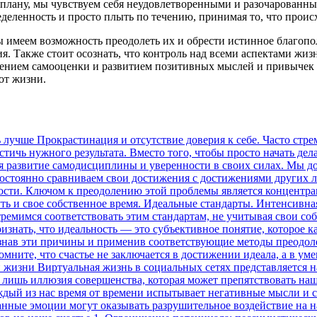
у плану, мы чувствуем себя неудовлетворенными и разочарованны
еленность и просто плыть по течению, принимая то, что происх
 имеем возможность преодолеть их и обрести истинное благопо
ния. Также стоит осознать, что контроль над всеми аспектами ж
шением самооценки и развитием позитивных мыслей и привычек
от жизни.
вать негативные мысли и страхи, а затем заменять их позитивными убеждениями и новыми способами мышления. Также полезно обращаться за поддержкой к психологам, тренерам или другим профессионалам, которые могут помочь в преодолении этих испытаний. Пессимистический взгляд на жизнь Некоторые люди характеризуются отрицательным отношением к жизни, который сказывается на их общем состоянии и психологическом благополучии. В этом разделе мы рассмотрим некоторые аспекты пессимистического взгляда на жизнь, а также предложим способы преодоления этого негативного состояния. Пессимизм — это склонность видеть и оценивать вещи и события в самом неприглядном свете, склонность ожидать неудач и негативных исходов. Пессимистический настрой может быть вызван различными факторами, включая прошлые травмы, низкую самооценку, постоянное сравнение себя с другими и негативный опыт. Признаки пессимистического взгляда на жизнь включают постоянное ощущение бесполезности и бессмысленности, увиденное в лучшем свете авторы фейковых гороскопов, постоянное ожидание неудач и трудности во всем, отсутствие веры в собственные возможности и негативный настрой. Пессимистический взгляд на жизнь может серьезно ограничить человека в его личной и профессиональной жизни, мешая ему достигать счастья и успеха. Однако, несмотря на все трудности, есть способы преодоления пессимизма. Важно начать осознавать свои негативные мысли и переключать их на позитивные. Регулярная практика позитивных поз и мышления может помочь изменить отрицательный взгляд на жизнь. Также полезно заниматься саморазвитием, учиться новым навыкам и найти увлечение, которое приносит радость и удовлетворение. Для того чтобы преодолеть пессимистический взгляд на жизнь, нужно научиться принимать себя и свои ощущения безусловно, развивать позитивные отношения с окружающими и узнавать о красоте и положительных аспектах жизни. Помимо этого следует обратить внимание на свои потребности и заботиться о своем физическом и эмоциональном благополучии. Преодоление пессимистического взгляда на жизнь требует времени и усилий, но это возможно. У каждого человека есть потенциал быть счастливым и достигать успеха, независимо от прошлых обстоятельств и трудностей. Страх неудачи и испытания Когда мы пытаемся достичь счастья, одной из самых сильных преград может стать страх неудачи и испытания. Эти факторы могут стать значимыми причинами, которые мешают нам на пути к счастью. Страх неудачи подразумевает боязнь несвоевременного достижения поставленных целей, падения на трудном участке жизни или просто неуспеха в целом. При этом испытания могут превратиться в настоящие преграды, которые выглядят непреодолимыми и заставляют нас сомневаться в своих силах и возможностях. Принятие страха и испытаний: самый первый и важный шаг – осознать и принять страх и испытания как естественную часть жизни. Узнайте, что страх – это нормальное эмоциональное состояние, которое может помочь вам подготовиться и быть более бдительными. Испытания, в свою очередь, формируют вашу характер и укрепляют вас. Изучение и понимание причин: ближе к анализу ваших страхов и испытаний, чтобы выяснить причины. Почему вы испытываете такой страх? Что за страхи вы имеете? Используйте методику самоанализа, чтобы глубже проникнуть в причины, иначе вы не сможете преодолеть это. Действие вопреки страху: найдите в себе силы и взбодритесь. Идите по направлению своих страхов, делайте первый шаг, даже если он кажется самым малейшим. Расширьте свою зону комфорта и преодолейте свои страхи, действуя на противоположность. Поддержка окружающих: не забывайте о значимости поддержки и понимания со стороны людей, окружающих вас. Обратитесь к друзьям, семье или психологу, чтобы получ