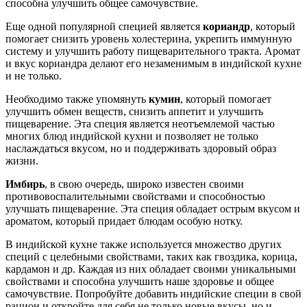
способна улучшить общее самочувствие.
Еще одной популярной специей является
кориандр
, который
помогает снизить уровень холестерина, укрепить иммунную
систему и улучшить работу пищеварительного тракта. Аромат
и вкус кориандра делают его незаменимым в индийской кухне
и не только.
Необходимо также упомянуть
кумин
, который помогает
улучшить обмен веществ, снизить аппетит и улучшить
пищеварение. Эта специя является неотъемлемой частью
многих блюд индийской кухни и позволяет не только
наслаждаться вкусом, но и поддерживать здоровый образ
жизни.
Имбирь
, в свою очередь, широко известен своими
противовоспалительными свойствами и способностью
улучшать пищеварение. Эта специя обладает острым вкусом и
ароматом, который придает блюдам особую нотку.
В индийской кухне также используется множество других
специй с целебными свойствами, таких как гвоздика, корица,
кардамон и др. Каждая из них обладает своими уникальными
свойствами и способна улучшить наше здоровье и общее
самочувствие. Попробуйте добавить индийские специи в свой
рацион и откройте для себя не только новые вкусы, но и