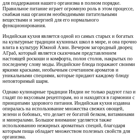
для поддержания нашего организма в полном порядке.
Правильное питание играет огромную роль в этом процессе,
снабжая наш организм необходимыми питательными
веществами и энергией для его нормального
функционирования.
Индийская кухня является одной из самых старых и богатых
на культурные традиции кухонных школ в мире, и она прочно
влита в культуру Южной Азии. Вечером загородный дворец
АГраŏ, который является сказочным представлением
настоящей роскоши и комфорта, полон столов, накрытых по
последнему слову моды. Индийские блюда поражают своими
яркими красками, необычным сочетанием ароматов и
уникальными специями, которые придают каждому блюду
неповторимый шарм.
Однако кулинарные традиции Индии не только радуют глаз и
гладят по вкусовым рецепторам, но и находятся в гармонии с
принципами здорового питания. Индийская кухня издавна
опиралась на использование множества свежих овощей,
зелени и бобовых, что делает ее богатой белком, витаминами
и минералами. Большое внимание уделяется также
использованию нежирных ароматных специй, благодаря
которым пища обладает множеством полезных свойств для
организма.