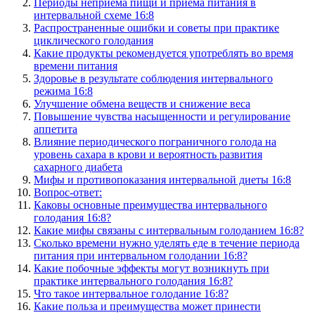
Периоды неприёма пищи и приёма питания в
интервальной схеме 16:8
Распространенные ошибки и советы при практике
циклического голодания
Какие продукты рекомендуется употреблять во время
времени питания
Здоровье в результате соблюдения интервального
режима 16:8
Улучшение обмена веществ и снижение веса
Повышение чувства насыщенности и регулирование
аппетита
Влияние периодического пограничного голода на
уровень сахара в крови и вероятность развития
сахарного диабета
Мифы и противопоказания интервальной диеты 16:8
Вопрос-ответ:
Каковы основные преимущества интервального
голодания 16:8?
Какие мифы связаны с интервальным голоданием 16:8?
Сколько времени нужно уделять еде в течение периода
питания при интервальном голодании 16:8?
Какие побочные эффекты могут возникнуть при
практике интервального голодания 16:8?
Что такое интервальное голодание 16:8?
Какие польза и преимущества может принести