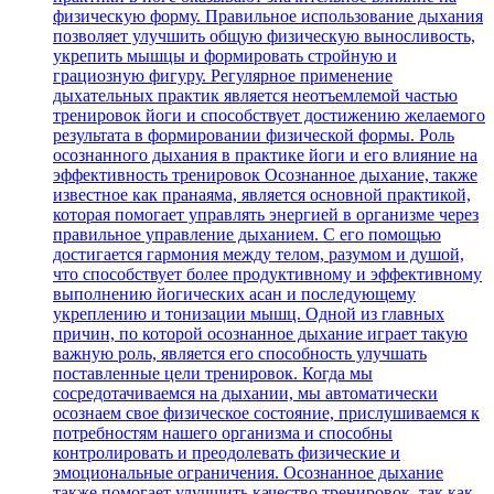
физическую форму. Правильное использование дыхания
позволяет улучшить общую физическую выносливость,
укрепить мышцы и формировать стройную и
грациозную фигуру. Регулярное применение
дыхательных практик является неотъемлемой частью
тренировок йоги и способствует достижению желаемого
результата в формировании физической формы. Роль
осознанного дыхания в практике йоги и его влияние на
эффективность тренировок Осознанное дыхание, также
известное как пранаяма, является основной практикой,
которая помогает управлять энергией в организме через
правильное управление дыханием. С его помощью
достигается гармония между телом, разумом и душой,
что способствует более продуктивному и эффективному
выполнению йогических асан и последующему
укреплению и тонизации мышц. Одной из главных
причин, по которой осознанное дыхание играет такую
важную роль, является его способность улучшать
поставленные цели тренировок. Когда мы
сосредотачиваемся на дыхании, мы автоматически
осознаем свое физическое состояние, прислушиваемся к
потребностям нашего организма и способны
контролировать и преодолевать физические и
эмоциональные ограничения. Осознанное дыхание
также помогает улучшить качество тренировок, так как