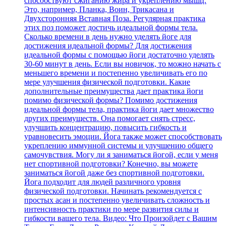
способствуют сжиганию жира и укреплению мышц.
Это, например, Планка, Воин, Трикасана и
Двухсторонняя Вставная Поза. Регулярная практика
этих поз поможет достичь идеальной формы тела.
Сколько времени в день нужно уделять йоге для
достижения идеальной формы? Для достижения
идеальной формы с помощью йоги достаточно уделять
30-60 минут в день. Если вы новичок, то можно начать с
меньшего времени и постепенно увеличивать его по
мере улучшения физической подготовки. Какие
дополнительные преимущества дает практика йоги
помимо физической формы? Помимо достижения
идеальной формы тела, практика йоги дает множество
других преимуществ. Она помогает снять стресс,
улучшить концентрацию, повысить гибкость и
уравновесить эмоции. Йога также может способствовать
укреплению иммунной системы и улучшению общего
самочувствия. Могу ли я заниматься йогой, если у меня
нет спортивной подготовки? Конечно, вы можете
заниматься йогой даже без спортивной подготовки.
Йога подходит для людей различного уровня
физической подготовки. Начинать рекомендуется с
простых асан и постепенно увеличивать сложность и
интенсивность практики по мере развития силы и
гибкости вашего тела. Видео: Что Произойдет с Вашим