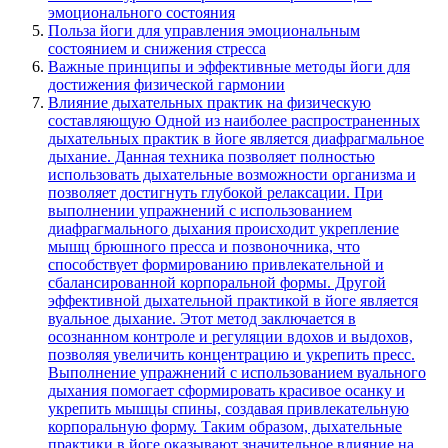
эмоционального состояния
Польза йоги для управления эмоциональным
состоянием и снижения стресса
Важные принципы и эффективные методы йоги для
достижения физической гармонии
Влияние дыхательных практик на физическую
составляющую Одной из наиболее распространенных
дыхательных практик в йоге является диафрагмальное
дыхание. Данная техника позволяет полностью
использовать дыхательные возможности организма и
позволяет достигнуть глубокой релаксации. При
выполнении упражнений с использованием
диафрагмального дыхания происходит укрепление
мышц брюшного пресса и позвоночника, что
способствует формированию привлекательной и
сбалансированной корпоральной формы. Другой
эффективной дыхательной практикой в йоге является
вуальное дыхание. Этот метод заключается в
осознанном контроле и регуляции вдохов и выдохов,
позволяя увеличить концентрацию и укрепить пресс.
Выполнение упражнений с использованием вуального
дыхания помогает сформировать красивое осанку и
укрепить мышцы спины, создавая привлекательную
корпоральную форму. Таким образом, дыхательные
практики в йоге оказывают значительное влияние на