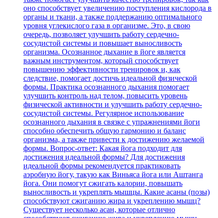
оно способствует увеличению поступления кислорода в
органы и ткани, а также поддержанию оптимального
уровня углекислого газа в организме. Это, в свою
очередь, позволяет улучшить работу сердечно-
сосудистой системы и повышает выносливость
организма. Осознанное дыхание в йоге является
важным инструментом, который способствует
повышению эффективности тренировок и, как
следствие, помогает достичь идеальной физической
формы. Практика осознанного дыхания помогает
улучшить контроль над телом, повысить уровень
физической активности и улучшить работу сердечно-
сосудистой системы. Регулярное использование
осознанного дыхания в связке с упражнениями йоги
способно обеспечить общую гармонию и баланс
организма, а также привести к достижению желаемой
формы. Вопрос-ответ: Какая йога подходит для
достижения идеальной формы? Для достижения
идеальной формы рекомендуется практиковать
аэробную йогу, такую как Виньяса йога или Аштанга
йога. Они помогут сжигать калории, повышать
выносливость и укреплять мышцы. Какие асаны (позы)
способствуют сжиганию жира и укреплению мышц?
Существует несколько асан, которые отлично