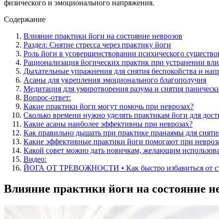
физического и эмоционального напряжения.
Содержание
Влияние практики йоги на состояние неврозов
Раздел: Снятие стресса через практику йоги
Роль йоги в усовершенствовании психического существо
Рационализация йогических практик при устранении вли
Дыхательные упражнения для снятия беспокойства и на
Асаны для укрепления эмоционального благополучия
Медитация для умиротворения разума и снятия панически
Вопрос-ответ:
Какие практики йоги могут помочь при неврозах?
Сколько времени нужно уделять практикам йоги для дос
Какие асаны наиболее эффективны при неврозах?
Как правильно дышать при практике пранаямы для сняти
Какие эффективные практики йоги помогают при невроз
Какой совет можно дать новичкам, желающим использова
Видео:
ЙОГА ОТ ТРЕВОЖНОСТИ • Как быстро избавиться от стр
Влияние практики йоги на состояние н