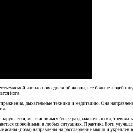
и неотъемлемой частью повседневной жизни, все больше людей 
ется йога.
 упражнения, дыхательные техники и медитацию. Она направлена
ия.
 нарушается, мы становимся более раздражительными, тревожн
таваться спокойными в любых ситуациях. Практика йоги улучшае
е асаны (позы) направлены на расслабление мышц и укрепление