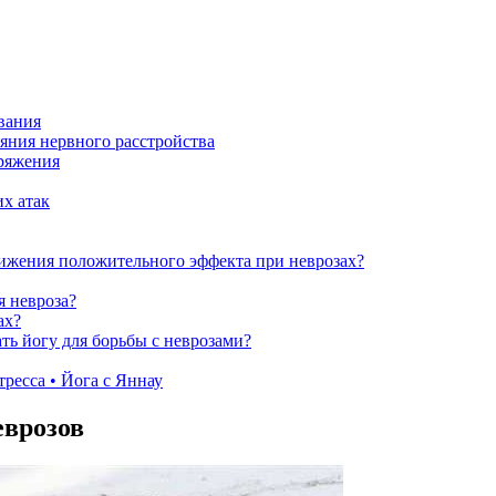
вания
яния нервного расстройства
пряжения
х атак
тижения положительного эффекта при неврозах?
я невроза?
ах?
ть йогу для борьбы с неврозами?
есса • Йога с Яннау
еврозов