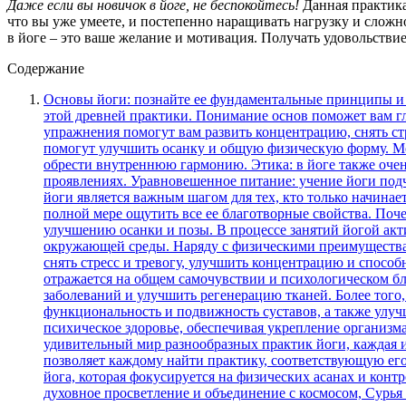
Даже если вы новичок в йоге, не беспокойтесь!
Данная практика 
что вы уже умеете, и постепенно наращивать нагрузку и слож
в йоге – это ваше желание и мотивация. Получать удовольствие
Содержание
Основы йоги: познайте ее фундаментальные принципы и преимущества Погружаясь в изучение йоги, важно понять ее основы и фундаментальные принципы, которые лежат в основе этой древней практики. Понимание основ поможет вам глубже и более осознанно испытывать все преимущества этой дисциплины. Дыхание: центральный элемент йоги, дыхательные упражнения помогут вам развить концентрацию, снять стресс и повысить энергию. Асаны: Физические позы в йоге, позволят вам развить гибкость, силу и координацию, а также помогут улучшить осанку и общую физическую форму. Медитация: йога также включает практику медитации, которая помогает улучшить психическое благополучие, снизить стресс и обрести внутреннюю гармонию. Этика: в йоге также очень важна этика, которая включает в себя понимание сострадания, уважение к себе и окружающим, а также ненасилие во всех его проявлениях. Уравновешенное питание: учение йоги подчеркивает важность здорового питания и правильного питания, чтобы обеспечить гармонию тела и разума. Изучение основ йоги является важным шагом для тех, кто только начинает свой путь в этой практике. Благодаря этому знанию, вы сможете строить свою йогическую практику на прочной основе и в полной мере ощутить все ее благотворные свойства. Почему йога способствует улучшению здоровья Практика йоги может способствовать укреплению мышц и гибкости тела, а также улучшению осанки и позы. В процессе занятий йогой активно участвует само дыхание, которое помогает очищать организм от токсинов и защищать его от негативного воздействия окружающей среды. Наряду с физическими преимуществами, йога также способствует улучшению психического состояния. Медитация, которая является важной частью йоги, позволяет снять стресс и тревогу, улучшить концентрацию и способность к релаксации. Она помогает нам находить внутреннюю гармонию и равновесие, что в свою очередь положительно отражается на общем самочувствии и психологическом благополучии. Занятия йогой также способствуют укреплению иммунной системы, что помогает предотвратить множество заболеваний и улучшить регенерацию тканей. Более того, йога может быть полезна для людей с хроническими заболеваниями, такими как артрит или астма, т.к. она помогает улучшить функциональность и подвижность суставов, а также улучшить дыхательную систему. Таким образом, регулярная практика йоги может положительно повлиять на наше физическое и психическое здоровье, обеспечивая укрепление организма и создавая внутреннюю гармонию. Стремитесь познакомиться с разнообразием практик йоги Перед вами открывается удивительный мир разнообразных практик йоги, каждая из которых включает в себя уникальные методы и подходы к достижению гармонии и баланса. Изучение разновидностей йоги позволяет каждому найти практику, соответствующую его потребностям, физической подготовке и духовным стремлениям. Одной из популярных разновидностей йоги является Хатха йога, которая фокусируется на физических асанах и контроле дыхания. Желающие развить гибкость, силу и сосредоточенность будут наслаждаться этой практикой. Для тех, кто ищет духовное просветление и объединение с космосом, Сурья Намаскар, или Солнечное приве