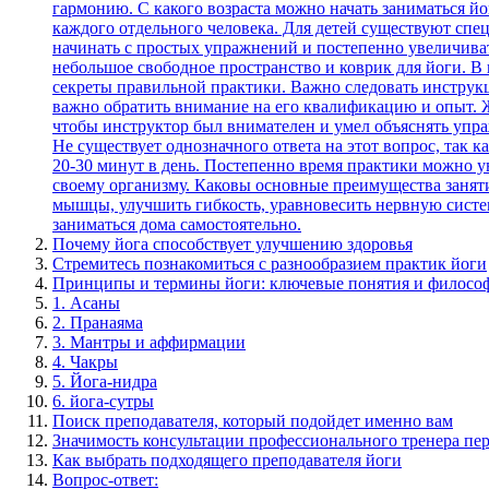
Почему йога способствует улучшению здоровья
Стремитесь познакомиться с разнообразием практик йоги
Принципы и термины йоги: ключевые понятия и философ
1. Асаны
2. Пранаяма
3. Мантры и аффирмации
4. Чакры
5. Йога-нидра
6. йога-сутры
Поиск преподавателя, который подойдет именно вам
Значимость консультации профессионального тренера пер
Как выбрать подходящего преподавателя йоги
Вопрос-ответ: