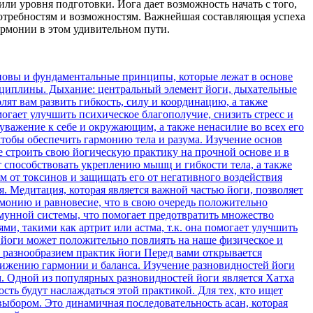
или уровня подготовки. Йога дает возможность начать с того,
 потребностям и возможностям. Важнейшая составляющая успеха
гармонии в этом удивительном пути.
екоторый опыт, то стоит искать инструктора, способного расширить вашу практику и предложить новые испытания. Хороший инструктор должен обладать соответствующей аккредитацией и иметь опыт преподавания. Рекомендуется узнать о квалификации и сертификации, чтобы быть уверенным в его профессионализме и знании. Дополнительным плюсом может быть специализация инструктора на определенном стиле йоги или на особых требованиях, таких как йога для беременных или для людей с определенными физическими ограничениями. Для поиска подходящего инструктора можно обратиться к друзьям или знакомым, которые занимаются йогой и уже нашли своего инструктора. Также можно обратиться в местные студии йоги или использовать онлайн-ресурсы, где можно найти информацию о зарегистрированных инструкторах в вашем районе. Используйте возможности онлайн-поиска для получения широкого выбора инструкторов; Ознакомьтесь с отзывами и рейтингами, чтобы узнать о репутации инструкторов; Уточните расписание и стоимость занятий, чтобы удостовериться, что они будут доступны вам; Посетите открытые занятия или пройдите пробный урок, чтобы оценить стиль преподавания и подход инструктора; Не стесняйтесь задавать вопросы инструкторам о их опыте, подходе к преподаванию и понимании йоги. Пользуйтесь этими советами и анализируйте ваши потребности, чтобы найти такого инструктора, который сможет вдохновить и вести вас в мире йоги. Значимость консультации профессионального тренера перед началом занятий йогой Если вы решили заняться йогой, то уже сделали первый шаг на пути к здоровью и гармонии. Но чтобы получить максимальную пользу от практики и избежать возможных травм, важно обратиться к опытному и квалифицированному инструктору. 1. Безопасность Тренировки под руководством профессионального инструктора помогут избежать неправильных поз и движений, которые могут привести к травмам или неприятным последствиям для здоровья. Инструктор поможет вам правильно выполнять асаны (позы), учитывая особенности вашего тела и физическую подготовку. 2. Качественное обучение Профессиональный тренер поможет вам разобраться в теоретической базе йоги, объяснит основные принципы и подходы к практике. Вы сможете глубже понять философию йоги и получить качественные знания, которые помогут вам применять ее принципы в повседневной жизни. 3. Постепенное развитие С тренером вы сможете разработать план занятий, учитывая вашу физическую подготовку и цели, которые вы хотите достичь. Инструктор поможет вам постепенно увеличивать нагрузку, выбирая подходящие асаны и помогая преодолевать сложности на пути развития. 4. Мотивация и поддержка Профессиональный тренер будет поддерживать и мотивировать вас на протяжении всей практики. Он поможет вам установить реалистичные цели и следить за вашим прогрессом. Ответственность перед инструктором будет стимулировать вас к регулярным занятиям и улучшению своих навыков. Важно помнить, что занятия йогой под руководством профессионального тренера — это не только физическая практика, но и возможность личностного роста, укрепления духа и нахождения гармонии внутри себя. Поэтому не упускайте возможность обратиться к профессионалу, который поможет вам начать свой путь йоги правильно и безопасно. Как выбрать подходящего преподавателя йоги Прежде чем приступить к поиску инструктора