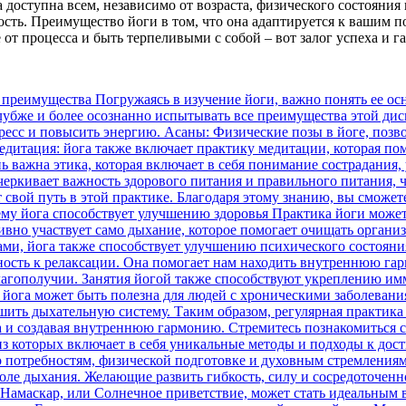
доступна всем, независимо от возраста, физического состояния 
ность. Преимущество йоги в том, что она адаптируется к вашим
 от процесса и быть терпеливыми с собой – вот залог успеха и 
тствие, может стать идеальным выбором. Это динамичная последовательность асан, которая помогает гармонизировать тело и развивать внутреннюю силу. Если вы хотите преодолеть стресс и найти покой ума, Мантра йога предлагает использование мелодичных звуковых повторений для сознательного сосредоточения и обретения внутреннего покоя. Знакомство с Бакти йогой позволит вам погрузиться в мир бесконечной любви и преданности. Практики Бакти йоги направлены на обретение близости с божественным и развитие эмоциональной гармонии. Аюрведическая йога объединяет физические практики йоги с принципами аюрведы, традиционной системы индийской медицины, чтобы обеспечить полное здоровье и благополучие. Это всего лишь несколько разновидностей йоги, доступных каждому. Открывайте этот насыщенный мир и находите свой путь к гармонии и балансу с помощью выбора практик, которые соответствуют вашим потребностям и стремлениям. Принципы и термины йоги: ключевые понятия и философская основа В мире йоги существует ряд фундаментальных принципов и терминов, которые помогут вам понять не только основы практики, но и ее глубокое философское учение. В этом разделе мы рассмотрим некоторые из них, давая вам возможность погрузиться в мир йоги и обрести качественное представление о ее сути. 1. Асаны Асаны — это позы, которые выполняются во время практики йоги. Они помогают укрепить тело, развить гибкость и улучшить психическое состояние. Важно помнить, что в йоге не столько важно, как далеко и глубоко вы можете выполнить определенную асану, сколько важно слушать свое тело и находить комфортное положение в каждой позе. 2. Пранаяма Пранаяма — это контроль дыхания. В йоге уделяется большое внимание дыханию, поскольку оно является неотъемлемой частью практики. Правильное дыхание не только обеспечивает кислородом все органы и ткани, но также способствует расслаблению ума, концентрации и общему благополучию. 3. Мантры и аффирмации Мантры и аффирмации используются в йоге как способ увода ума от повседневных мыслей и настройки на более высокие энергии. Это повторение слов и фраз, которые помогают вам сосредоточиться и достичь глубокого состояния медитации. 4. Чакры Чакры — это энергетические центры в теле, которые связаны с определенными аспектами жизни и психологическими состояниями. Работа с чакрами помогает балансировать энергию в организме и достичь гармонии между телом и разумом. 5. Йога-нидра Йога-нидра — это практика глубокого расслабления и сознательного сна. Во время йога-нидры вы находитесь в полностью релаксированном состоянии, но при этом остаетесь осознающими и внимательными. Это позволяет телу и разуму восстановиться и обрести гармонию. 6. йога-сутры Йога-сутры — это знаменитое философское произведение, в котором представлены основные принципы йоги, разработанные мудрецом Патаньяли. Йога-сутры описывают восьмикомпонентную практическую систему, которая включает в себя принципы морали, асаны, пранаяму, медитацию и достижение состояния созерцания — самадхи. Погружение в эти принципы и термины йоги позволит вам лучше понять и ощутить глубину и ценность этой древней практики. Начните свой путь йоги, изучая основы и открывая новые горизонты в области физического и духовного развития. Поиск преподавателя, который подойдет именно вам Когда ищете инструктора йоги, важно учесть ваш личный опыт, физическую форму, цели и предпочтения в стиле йоги. Если только начинаете, может быть полезно отдать предпочтение инструктору, специализирующемуся на введении в йогу для начинающих. Если же имеется н