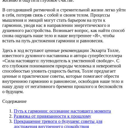
жизнью и ощутить глубокое счастье.
В сегодняшней ритмичной и стремительной жизни легко уйти
в себя, потеряв связь с собой и своим телом. Процессы
мышления и эмоций могут стать барьером на пути к
гармонии, уводя нас в направлении энергетического и
душевного расстройства. Возникает вопрос, как найти способ
снова ощущать наше тело и наше внутреннее «Я», чтобы
встать на путь достижения гармонии и равновесия.
Здесь в ход вступают ценные рекомендации Экхарта Толле,
известного духовного наставника и автора супербестселлера
«Сила настоящего: путеводитель к умственной свободе». С
его глубоким пониманием природы человека и невероятной
способностью уловить сущность бытия, Толле предлагает
ценные и практические советы, которые помогают обрести
внутреннюю гармонию и равновесие, освободив наше тело и
нашу душу от негативного бремени прошлого и беспокойств
о будущем.
Содержание
Путь к гармонии: осознание настоящего момента
Развязка от привязанности к прошлому
Прекращение тревоги о будущем: советы для
достижения внутреннего спокойствия