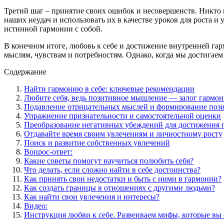
Третий шаг – принятие своих ошибок и несовершенств. Никто н
наших неудач и использовать их в качестве уроков для роста и
истинной гармонии с собой.
В конечном итоге, любовь к себе и достижение внутренней гар
мыслям, чувствам и потребностям. Однако, когда мы достигае
Содержание
Найти гармонию в себе: ключевые рекомендации
Любите себя, ведь позитивное мышление — залог гармо
Подавление отрицательных мыслей и формирование поз
Упражнение признательности и самостоятельной оценки
Преобразование негативных убеждений для достижения 
Отдавайте время своим увлечениям и личностному росту
Поиск и развитие собственных увлечений
Вопрос-ответ:
Какие советы помогут научиться полюбить себя?
Что делать, если сложно найти в себе достоинства?
Как принять свои недостатки и быть с ними в гармонии?
Как создать границы в отношениях с другими людьми?
Как найти свои увлечения и интересы?
Видео:
Инструкция любви к себе. Развеиваем мифы, которые вы 