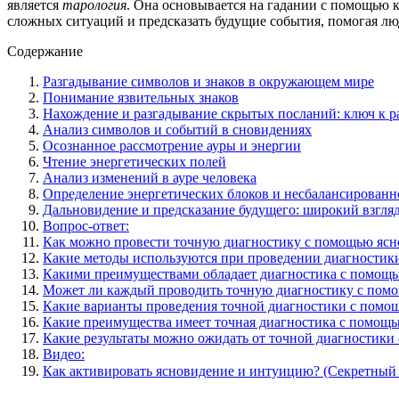
является
тарология
. Она основывается на гадании с помощью к
сложных ситуаций и предсказать будущие события, помогая л
Содержание
Разгадывание символов и знаков в окружающем мире
Понимание язвительных знаков
Нахождение и разгадывание скрытых посланий: ключ к 
Анализ символов и событий в сновидениях
Осознанное рассмотрение ауры и энергии
Чтение энергетических полей
Анализ изменений в ауре человека
Определение энергетических блоков и несбалансированн
Дальновидение и предсказание будущего: широкий взгля
Вопрос-ответ:
Как можно провести точную диагностику с помощью ясн
Какие методы используются при проведении диагностик
Какими преимуществами обладает диагностика с помощ
Может ли каждый проводить точную диагностику с пом
Какие варианты проведения точной диагностики с помо
Какие преимущества имеет точная диагностика с помощ
Какие результаты можно ожидать от точной диагностики
Видео:
Как активировать ясновидение и интуицию? (Секретный