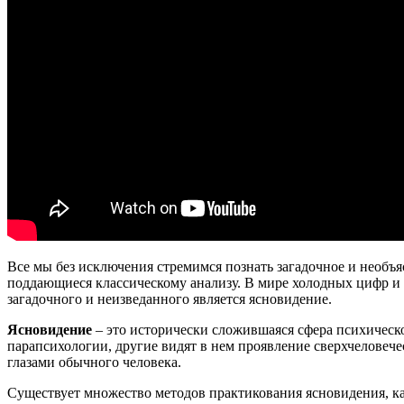
Все мы без исключения стремимся познать загадочное и необъяс
поддающиеся классическому анализу. В мире холодных цифр и у
загадочного и неизведанного является ясновидение.
Ясновидение
– это исторически сложившаяся сфера психическ
парапсихологии, другие видят в нем проявление сверхчеловече
глазами обычного человека.
Существует множество методов практикования ясновидения, к