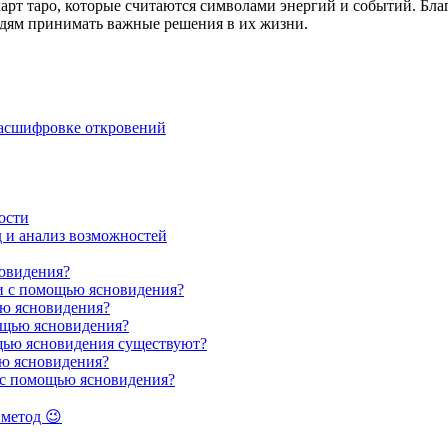
арт таро, которые считаются символами энергий и событий. Бла
юдям принимать важные решения в их жизни.
расшифровке откровений
ости
д и анализ возможностей
овидения?
и с помощью ясновидения?
ью ясновидения?
ощью ясновидения?
щью ясновидения существуют?
ью ясновидения?
 с помощью ясновидения?
 метод 😉