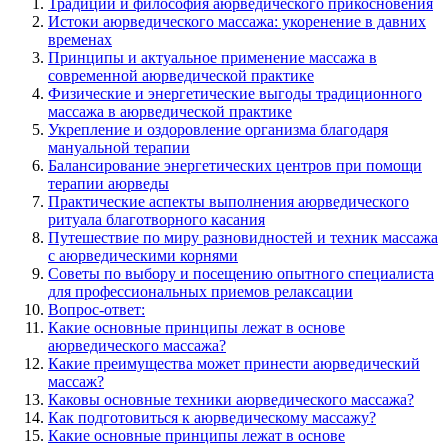
Традиции и философия аюрведического прикосновения
Истоки аюрведического массажа: укоренение в давних
временах
Принципы и актуальное применение массажа в
современной аюрведической практике
Физические и энергетические выгоды традиционного
массажа в аюрведической практике
Укрепление и оздоровление организма благодаря
мануальной терапии
Балансирование энергетических центров при помощи
терапии аюрведы
Практические аспекты выполнения аюрведического
ритуала благотворного касания
Путешествие по миру разновидностей и техник массажа
с аюрведическими корнями
Советы по выбору и посещению опытного специалиста
для профессиональных приемов релаксации
Вопрос-ответ:
Какие основные принципы лежат в основе
аюрведического массажа?
Какие преимущества может принести аюрведический
массаж?
Каковы основные техники аюрведического массажа?
Как подготовиться к аюрведическому массажу?
Какие основные принципы лежат в основе