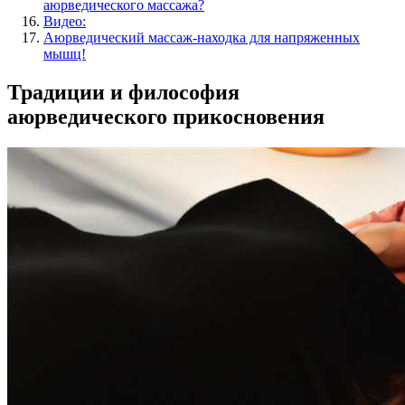
аюрведического массажа?
Видео:
Аюрведический массаж-находка для напряженных
мышц!
Традиции и философия
аюрведического прикосновения