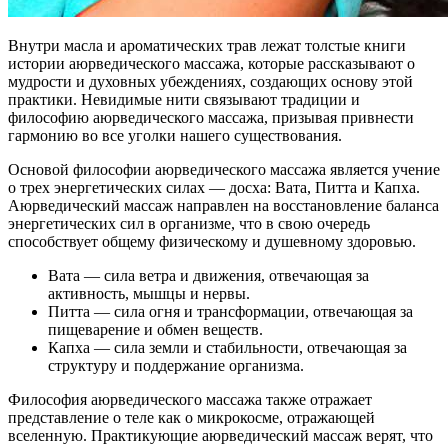
Внутри масла и ароматических трав лежат толстые книги
истории аюрведического массажа, которые рассказывают о
мудрости и духовных убеждениях, создающих основу этой
практики. Невидимые нити связывают традиции и
философию аюрведического массажа, призывая привнести
гармонию во все уголки нашего существования.
Основой философии аюрведического массажа является учение
о трех энергетических силах — досха: Вата, Питта и Капха.
Аюрведический массаж направлен на восстановление баланса
энергетических сил в организме, что в свою очередь
способствует общему физическому и душевному здоровью.
Вата — сила ветра и движения, отвечающая за
активность, мышцы и нервы.
Питта — сила огня и трансформации, отвечающая за
пищеварение и обмен веществ.
Капха — сила земли и стабильности, отвечающая за
структуру и поддержание организма.
Философия аюрведического массажа также отражает
представление о теле как о микрокосме, отражающей
вселенную. Практикующие аюрведический массаж верят, что