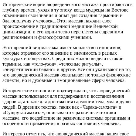
Исторические корни аюрведического массажа простираются в
глубину времен, уходя в ту эпоху, когда мудрецы на Востоке
объединяли свои знания и опыт для создания гармонии и
благополучия у человека. Этот массаж находит свое
происхождение в традиционной медицине Ведической
цивилизации, и его корни тесно переплетены с древними
религиозными и философскими учениями.
Этот древний вид массажа имеет множество синонимов,
которые отражают его значение и значимость в разных
культурах и обществах. Среди них можно выделить такие
термины, как «тело-уход», «телесные ритуалы»,
«энергетический баланс» и другие. Все они указывают на то,
что аюрведический массаж охватывает не только физические
аспекты, но и духовные и эмоциональные сферы человека.
Исторические источники подтверждают, что аюрведический
массаж использовался для поддержания и восстановления
здоровья, а также для достижения гармонии тела, ума и души
людей. В древних текстах, таких как «Чарака-самхита» и
«Сушрута-самхита», описываются различные техники
массажа, его воздействие на различные системы организма и
особенности применения в разных состояниях человека.
Интересно отметить, что аюрведический массаж нашел свое