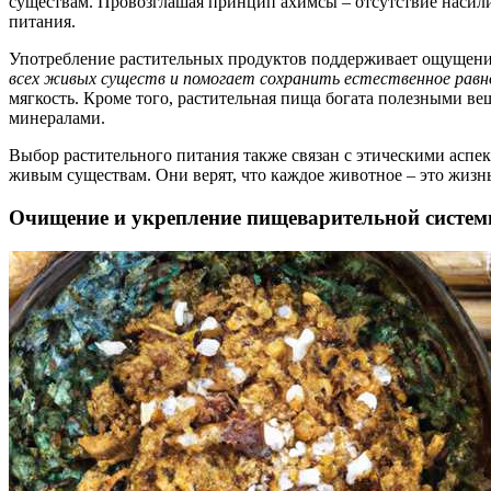
существам. Провозглашая принцип ахимсы – отсутствие насили
питания.
Употребление растительных продуктов поддерживает ощущение
всех живых существ и помогает сохранить естественное равн
мягкость. Кроме того, растительная пища богата полезными 
минералами.
Выбор растительного питания также связан с этическими аспе
живым существам. Они верят, что каждое животное – это жизнь
Очищение и укрепление пищеварительной систе