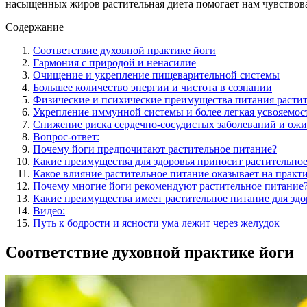
насыщенных жиров растительная диета помогает нам чувствов
Содержание
Соответствие духовной практике йоги
Гармония с природой и ненасилие
Очищение и укрепление пищеварительной системы
Большее количество энергии и чистота в сознании
Физические и психические преимущества питания расти
Укрепление иммунной системы и более легкая усвояемо
Снижение риска сердечно-сосудистых заболеваний и ож
Вопрос-ответ:
Почему йоги предпочитают растительное питание?
Какие преимущества для здоровья приносит растительно
Какое влияние растительное питание оказывает на практ
Почему многие йоги рекомендуют растительное питание
Какие преимущества имеет растительное питание для здо
Видео:
Путь к бодрости и ясности ума лежит через желудок
Соответствие духовной практике йоги