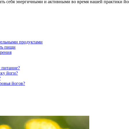
ать себя энергичными и активными во время нашей практики йо
тельными продуктами
сть пищи
ирения
е питание?
ику йоги?
?
ровья йогов?