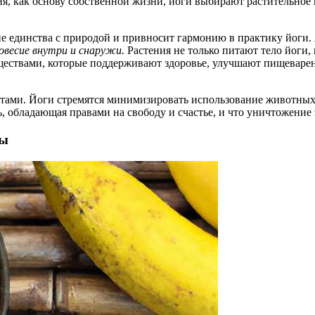
я, как основу собственной жизни, йоги выбирают растительное
 единства с природой и привносит гармонию в практику йоги.
овесие внутри и снаружи.
Растения не только питают тело йоги, 
веществами, которые поддерживают здоровье, улучшают пищевар
ктами. Йоги стремятся минимизировать использование животных
, обладающая правами на свободу и счастье, и что уничтожение
мы