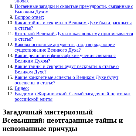
эпохах
Потаенные загадки и скрытые премудрости, связанные с
Высоким Духом
Вопрос-ответ:
Какие тайны и секреты о Великом Духе были раскрыты
в статье?
Кто такой Великий Дух и какая роль ему приписывается
в статье?
Каковы основные аргументы, подтверждающие
существование Великого Духа?
Какие религии и философские учения связаны с
Великим Духом?
Какие тайны и секреты будут раскрыты в статье о
Великом Духе?
Какие конкретные аспекты о Великом Духе будут
освещены в статье?
Видео:
Владимир Жириновский. Самый загадочный персонаж
российской элиты
Загадочный мистериозный
Всевышний: неотгаданные тайны и
непознанные причуды