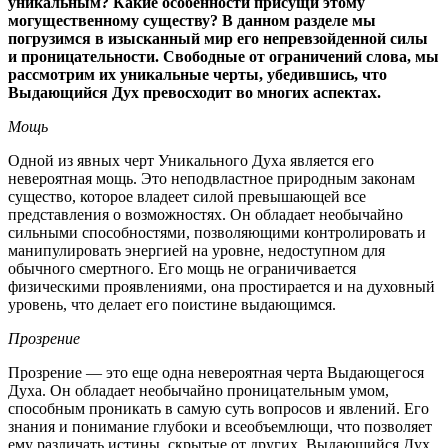
уникальным? Какие особенности присущи этому
могущественному существу? В данном разделе мы
погрузимся в изысканный мир его непревзойденной силы
и проницательности. Свободные от ограничений слова, мы
рассмотрим их уникальные черты, убедившись, что
Выдающийся Дух превосходит во многих аспектах.
Мощь
Одной из явных черт Уникального Духа является его
невероятная мощь. Это неподвластное природным законам
существо, которое владеет силой превышающей все
представления о возможностях. Он обладает необычайно
сильными способностями, позволяющими контролировать и
манипулировать энергией на уровне, недоступном для
обычного смертного. Его мощь не ограничивается
физическими проявлениями, она простирается и на духовный
уровень, что делает его поистине выдающимся.
Прозрение
Прозрение — это еще одна невероятная черта Выдающегося
Духа. Он обладает необычайно проницательным умом,
способным проникать в самую суть вопросов и явлений. Его
знания и понимание глубоки и всеобъемлющи, что позволяет
ему различать истины, скрытые от других. Выдающийся Дух