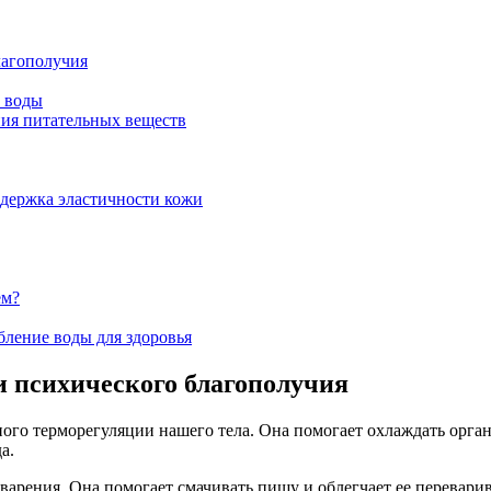
лагополучия
а воды
ния питательных веществ
держка эластичности кожи
ем?
ление воды для здоровья
и психического благополучия
ого терморегуляции нашего тела. Она помогает охлаждать орга
а.
еварения. Она помогает смачивать пищу и облегчает ее перевар