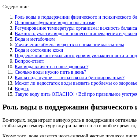
Содержание
Роль воды в поддержании физического и психического б
Основные функции воды в организме
Регулирование температуры организма: важность баланс
Важность участия воды в процессе пищеварения и усвое
Вода и метаболизм
Увеличение обмена веществ и снижение массы тела
Вода и состояние кожи
Поддержание оптимального уровня увлажненности и под
Вопрос-ответ:
Как вода влияет на наше здоровье?
Сколько воды нужно пить в день?
Какая вода лучше — питьевая или бутилированная?
Может ли недостаток воды вызвать проблемы со здоровь
Видео:
Такую воду пить ОПАСНО! / Всё про правильное употреб
Роль воды в поддержании физического 
Во-вторых, вода играет важную роль в поддержании оптимальн
стабильную температуру внутри нашего тела в любое время год
Кроме того, вода является неотъемлемой частью процесса пищ