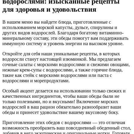
водорослями: изысканные рецепты
для здоровья и удовольствия
В нашем меню вы найдете блюда, приготовленные с
использованием морской капусты, дульсе, спирулины и
других видов водорослей. Благодаря богатому витаминно-
минеральному составу, эти обеды помогут вам поддерживать
иммунную систему и уровень энергии на высоком уровне.
Откройте для себя наши уникальные рецепты, в которых
водоросли станут настоящей изюминкой. Мы предлагаем
сочные салаты с морскими водорослями и свежими овощами,
нежные крем-супы с водорослями, а также горячие блюда,
такие как стейк с морскими водорослями или паста с
водорослями и морепродуктами.
Особый акцент делается на использовании только свежих и
качественных ингредиентов, чтобы ваши обеды были не
только полезными, но и вкусными! Включение морских
водорослей в ваш рацион обязательно разнообразит ваши
обеды и принесет удовольствие вашему вкусовому боку.
Приготовление этих обедов с водорослями — это отличная
возможность преобразить ваш повседневный обеденный стол,
добавив в него экзотические и оригинальные нотки. Готовьте