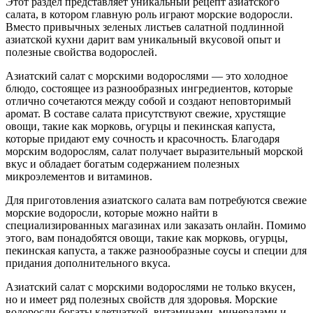
Этот раздел представляет уникальный рецепт азиатского
салата, в котором главную роль играют морские водоросли.
Вместо привычных зеленых листьев салатной подлинной
азиатской кухни дарит вам уникальный вкусовой опыт и
полезные свойства водорослей.
Азиатский салат с морскими водорослями — это холодное
блюдо, состоящее из разнообразных ингредиентов, которые
отлично сочетаются между собой и создают неповторимый
аромат. В составе салата присутствуют свежие, хрустящие
овощи, такие как морковь, огурцы и пекинская капуста,
которые придают ему сочность и красочность. Благодаря
морским водорослям, салат получает выразительный морской
вкус и обладает богатым содержанием полезных
микроэлементов и витаминов.
Для приготовления азиатского салата вам потребуются свежие
морские водоросли, которые можно найти в
специализированных магазинах или заказать онлайн. Помимо
этого, вам понадобятся овощи, такие как морковь, огурцы,
пекинская капуста, а также разнообразные соусы и специи для
придания дополнительного вкуса.
Азиатский салат с морскими водорослями не только вкусен,
но и имеет ряд полезных свойств для здоровья. Морские
водоросли богаты клетчаткой, витаминами, минералами и