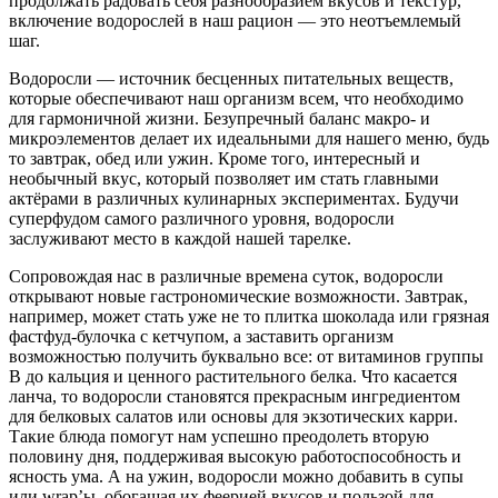
продолжать радовать себя разнообразием вкусов и текстур,
включение водорослей в наш рацион — это неотъемлемый
шаг.
Водоросли — источник бесценных питательных веществ,
которые обеспечивают наш организм всем, что необходимо
для гармоничной жизни. Безупречный баланс макро- и
микроэлементов делает их идеальными для нашего меню, будь
то завтрак, обед или ужин. Кроме того, интересный и
необычный вкус, который позволяет им стать главными
актёрами в различных кулинарных экспериментах. Будучи
суперфудом самого различного уровня, водоросли
заслуживают место в каждой нашей тарелке.
Сопровождая нас в различные времена суток, водоросли
открывают новые гастрономические возможности. Завтрак,
например, может стать уже не то плитка шоколада или грязная
фастфуд-булочка с кетчупом, а заставить организм
возможностью получить буквально все: от витаминов группы
В до кальция и ценного растительного белка. Что касается
ланча, то водоросли становятся прекрасным ингредиентом
для белковых салатов или основы для экзотических карри.
Такие блюда помогут нам успешно преодолеть вторую
половину дня, поддерживая высокую работоспособность и
ясность ума. А на ужин, водоросли можно добавить в супы
или wrap’ы, обогащая их феерией вкусов и пользой для