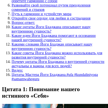
обретите гармонию с собой
Развивайте свой потенциал путем преодоления
сомнений и страхов
Путь к гармонии и устройству мира
Откройте свое сердце для любви и сострадания
Вопрос-ответ:
Какие цитаты Йоги Бхаджана описывают нашу
внутреннюю сущность?
Какие идеи Йоги Бхаджана помогают в осознании
нашей внутренней сущности?
Какими словами Йоги Бхаджан описывает нашу
внутреннюю сущность?
Какие советы Йоги Бхаджана можно использовать для
развития внутренней сущности?
Почему цитаты Йоги Бхаджана о внутренней сущности
актуальны и важны для всех людей?
Видео:
Цитаты Мастера Йоги Бхаджана.#ufa #kundaliniyoga
#satnamwaheguru
Цитата 1: Понимание нашего
истинного «Себя»