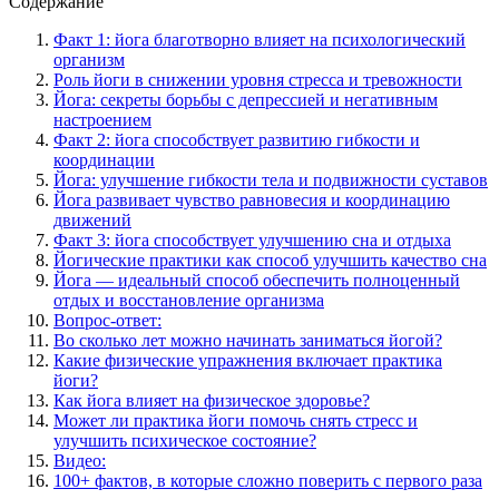
Содержание
Факт 1: йога благотворно влияет на психологический
организм
Роль йоги в снижении уровня стресса и тревожности
Йога: секреты борьбы с депрессией и негативным
настроением
Факт 2: йога способствует развитию гибкости и
координации
Йога: улучшение гибкости тела и подвижности суставов
Йога развивает чувство равновесия и координацию
движений
Факт 3: йога способствует улучшению сна и отдыха
Йогические практики как способ улучшить качество сна
Йога — идеальный способ обеспечить полноценный
отдых и восстановление организма
Вопрос-ответ:
Во сколько лет можно начинать заниматься йогой?
Какие физические упражнения включает практика
йоги?
Как йога влияет на физическое здоровье?
Может ли практика йоги помочь снять стресс и
улучшить психическое состояние?
Видео:
100+ фактов, в которые сложно поверить с первого раза