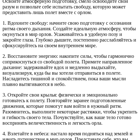
Освойте атмосферную подготовку, смело освободите свой
разум и позвольте себе испытать свободу, которую может
предоставить лишь полет вместе с орлом.
1. Вдохните свободу: начните свою подготовку с осознания
ритма своего дыхания. Создайте идеальную атмосферу, чтобы
окунуться в мир орлов. Усаживайтесь в удобную позу и
закройте глаза. Глубоко дышите, постепенно расслабляйтесь и
сфокусируйтесь на своем внутреннем мире.
2. Восстановите энергию: накопите силы, чтобы гармонично
соприкоснуться со свободой полета. Примите направленное
дыхание: задерживайте вдох и медленно выдыхайте,
визуализируя, куда бы вы хотели отправиться в полете.
Насладитесь тишиной и спокойствием, пока ваши мысли
плавно вытягиваются в небо.
3. Откройте свои крылья: физически и эмоционально
готовьтесь к полету. Повторяйте заранее подготовленные
движения, которые помогут вам войти в нужный ритм.
Разомнитесь, выполните некоторые растяжки, чтобы укрепить
и гибкость своего тела. Почувствуйте, как ваше тело готово
воспринять величественность и легкость орла.
4. Взлетайте в небеса: настало время подняться над землей и
начать путешествие в мир орлов. Представьте себе, что вы