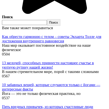
Поиск
Поиск
Вам также может понравиться
Как обрести гармонию с телом – советы Экхарта Толле для
достижения внутреннего равновесия
Наш мир оказывает постоянное воздействие на наше
физическое
0
504
13 мелочей, способных привнести настоящее счастье в
уютную рутину нашей жизни!
В нашем стремительном мире, порой с такими сложными
0
567
10 забавных вещей, которые случаются только с йогами —
интересные факты
Йога — это не только физическая практика, но
0
537
Пять вредных привычек, из которых счастливые люди