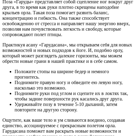
Поза «Гаруды» представляет собой сцепление ног вокруг друг
друга, в то время как руки плотно скрещены наподобие
крыльев орла. Такая поза помогает развить баланс,
концентрацию и гибкость. Она также способствует
освобождению от стресса и направляет нашу энергию вверх,
позволяя нам почувствовать легкость и свободу, которые
сопровождают полет птицы.
Практикуя асану «Гарудасана», мы открываем себя для новых
возможностей и новых подходов к йоге. И, подобно орлу,
который может разглядеть далекие горизонты, мы можем
обрести новые грани в нашей практике и в себе самом.
Положите стопы на ширине бедер и немного
прогнитесь.
Поднимите правую ногу и обведите ею левую ногу,
насколько это возможно.
Поднимите руки под углом и сцепите их в локтях так,
чтобы задние поверхности рук касались друг друга.
Удерживайте позу в течение 5-10 дыханий, затем
повторите на другую сторону.
Ощутите, как ваше тело и ум сливаются воедино, создавая
единство, ассоциируемое с прекрасным полетом орла.
Гарудасана поможет вам раскрыть новые возможности и