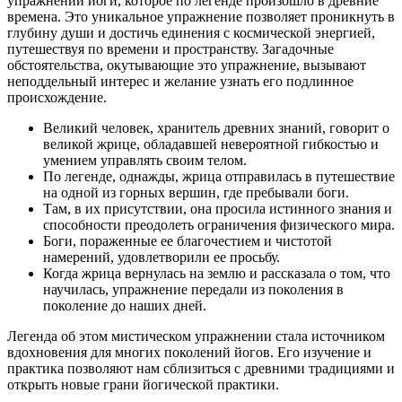
упражнений йоги, которое по легенде произошло в древние
времена. Это уникальное упражнение позволяет проникнуть в
глубину души и достичь единения с космической энергией,
путешествуя по времени и пространству. Загадочные
обстоятельства, окутывающие это упражнение, вызывают
неподдельный интерес и желание узнать его подлинное
происхождение.
Великий человек, хранитель древних знаний, говорит о
великой жрице, обладавшей невероятной гибкостью и
умением управлять своим телом.
По легенде, однажды, жрица отправилась в путешествие
на одной из горных вершин, где пребывали боги.
Там, в их присутствии, она просила истинного знания и
способности преодолеть ограничения физического мира.
Боги, пораженные ее благочестием и чистотой
намерений, удовлетворили ее просьбу.
Когда жрица вернулась на землю и рассказала о том, что
научилась, упражнение передали из поколения в
поколение до наших дней.
Легенда об этом мистическом упражнении стала источником
вдохновения для многих поколений йогов. Его изучение и
практика позволяют нам сблизиться с древними традициями и
открыть новые грани йогической практики.