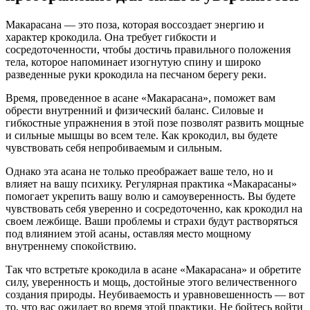
Макарасана — это поза, которая воссоздает энергию и
характер крокодила. Она требует гибкости и
сосредоточенности, чтобы достичь правильного положения
тела, которое напоминает изогнутую спину и широко
разведенные руки крокодила на песчаном берегу реки.
Время, проведенное в асане «Макарасана», поможет вам
обрести внутренний и физический баланс. Силовые и
гибкостные упражнения в этой позе позволят развить мощные
и сильные мышцы во всем теле. Как крокодил, вы будете
чувствовать себя непробиваемым и сильным.
Однако эта асана не только преображает ваше тело, но и
влияет на вашу психику. Регулярная практика «Макарасаны»
помогает укрепить вашу волю и самоуверенность. Вы будете
чувствовать себя уверенно и сосредоточенно, как крокодил на
своем лежбище. Ваши проблемы и страхи будут растворяться
под влиянием этой асаны, оставляя место мощному
внутреннему спокойствию.
Так что встретьте крокодила в асане «Макарасана» и обретите
силу, уверенность и мощь, достойные этого величественного
создания природы. Неубиваемость и уравновешенность — вот
то, что вас ожидает во время этой практики. Не бойтесь войти