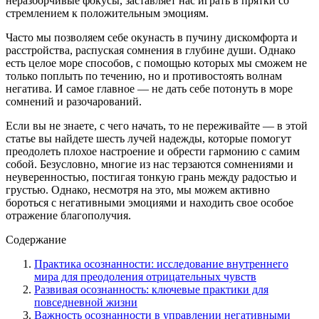
неразборчивые фокусы, заставляет нас играть в прятки со
стремлением к положительным эмоциям.
Часто мы позволяем себе окунасть в пучину дискомфорта и
расстройства, распуская сомнения в глубине души. Однако
есть целое море способов, с помощью которых мы сможем не
только поплыть по течению, но и противостоять волнам
негатива. И самое главное — не дать себе потонуть в море
сомнений и разочарований.
Если вы не знаете, с чего начать, то не переживайте — в этой
статье вы найдете шесть лучей надежды, которые помогут
преодолеть плохое настроение и обрести гармонию с самим
собой. Безусловно, многие из нас терзаются сомнениями и
неуверенностью, постигая тонкую грань между радостью и
грустью. Однако, несмотря на это, мы можем активно
бороться с негативными эмоциями и находить свое особое
отражение благополучия.
Содержание
Практика осознанности: исследование внутреннего
мира для преодоления отрицательных чувств
Развивая осознанность: ключевые практики для
повседневной жизни
Важность осознанности в управлении негативными