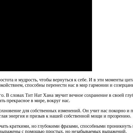
остота и мудрость, чтобы вернуться к себе. И в эти моменты ци
окойствием, способны перенести нас в мир гармонии и созерцан
. В словах Тит Нат Хана звучит вечное сохранение в своей гл
ть прекрасное в мире, вокруг нас.
охновение для собственных изменений. Он учит нас покорно и 
етлая энергия и призыв к нашей собственной мощи и прозрению.
учать краткими, но глубокими фразами, способными проникнуть 
ь выражены с помощью простых, но незабываемых выражений.