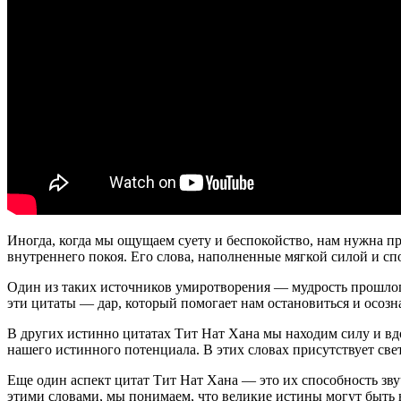
Иногда, когда мы ощущаем суету и беспокойство, нам нужна пр
внутреннего покоя. Его слова, наполненные мягкой силой и сп
Один из таких источников умиротворения — мудрость прошлого
эти цитаты — дар, который помогает нам остановиться и осозна
В других истинно цитатах Тит Нат Хана мы находим силу и вд
нашего истинного потенциала. В этих словах присутствует св
Еще один аспект цитат Тит Нат Хана — это их способность зв
этими словами, мы понимаем, что великие истины могут быт