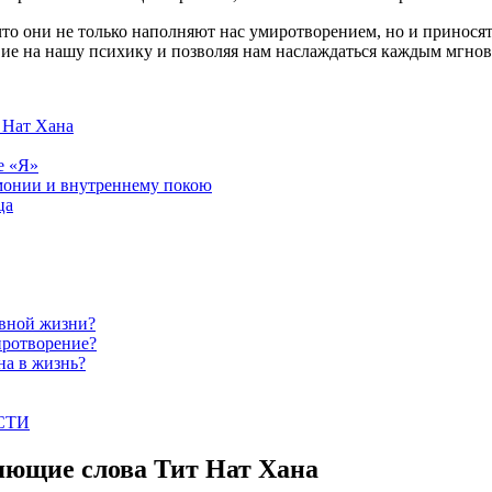
то они не только наполняют нас умиротворением, но и принося
вие на нашу психику и позволяя нам наслаждаться каждым мгно
 Нат Хана
е «Я»
рмонии и внутреннему покою
ца
евной жизни?
иротворение?
на в жизнь?
ОСТИ
ляющие слова Тит Нат Хана