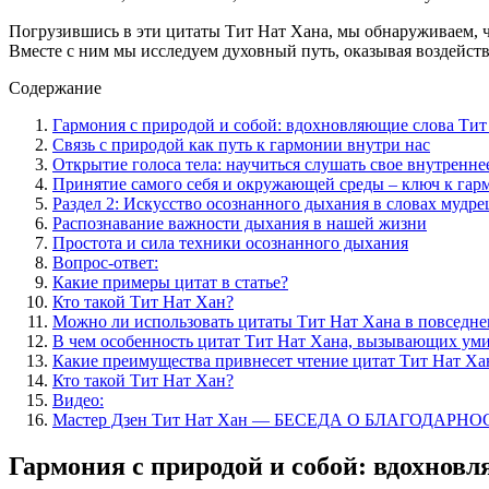
Погрузившись в эти цитаты Тит Нат Хана, мы обнаруживаем, ч
Вместе с ним мы исследуем духовный путь, оказывая воздейст
Содержание
Гармония с природой и собой: вдохновляющие слова Тит
Связь с природой как путь к гармонии внутри нас
Открытие голоса тела: научиться слушать свое внутренне
Принятие самого себя и окружающей среды – ключ к га
Раздел 2: Искусство осознанного дыхания в словах мудре
Распознавание важности дыхания в нашей жизни
Простота и сила техники осознанного дыхания
Вопрос-ответ:
Какие примеры цитат в статье?
Кто такой Тит Нат Хан?
Можно ли использовать цитаты Тит Нат Хана в повседн
В чем особенность цитат Тит Нат Хана, вызывающих ум
Какие преимущества привнесет чтение цитат Тит Нат Ха
Кто такой Тит Нат Хан?
Видео:
Мастер Дзен Тит Нат Хан — БЕСЕДА О БЛАГОДАРН
Гармония с природой и собой: вдохнов