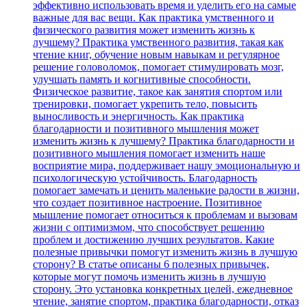
эффективно использовать время и уделить его на самые
важные для вас вещи. Как практика умственного и
физического развития может изменить жизнь к
лучшему? Практика умственного развития, такая как
чтение книг, обучение новым навыкам и регулярное
решение головоломок, помогает стимулировать мозг,
улучшать память и когнитивные способности.
Физическое развитие, такое как занятия спортом или
тренировки, помогает укрепить тело, повысить
выносливость и энергичность. Как практика
благодарности и позитивного мышления может
изменить жизнь к лучшему? Практика благодарности и
позитивного мышления помогает изменить наше
восприятие мира, поддерживает нашу эмоциональную и
психологическую устойчивость. Благодарность
помогает замечать и ценить маленькие радости в жизни,
что создает позитивное настроение. Позитивное
мышление помогает относиться к проблемам и вызовам
жизни с оптимизмом, что способствует решению
проблем и достижению лучших результатов. Какие
полезные привычки помогут изменить жизнь в лучшую
сторону? В статье описаны 6 полезных привычек,
которые могут помочь изменить жизнь в лучшую
сторону. Это установка конкретных целей, ежедневное
чтение, занятие спортом, практика благодарности, отказ