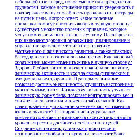
небольшой шаг вперед, новое умение или преодоление
трудностей, каждое достижение приносит уверенность и
подтверждает вашу способность преодолевать преграды
на пути к цели. Вопрос-ответ: Какие полезные
привычки помогут изменить жизнь в лучшую сторону?
Существует множество полезных привычек, которые
могут помочь изменить жизнь к лучшему. Некоторые из
них включают здоровый образ жизни, планирование и
управление временем, чтение книг, практику
умственного и физического развития, а также практику
благодарности и позитивного мышления. Как здоровый
образ жизни может изменить жизнь в лучшую сторону?
Здоровый образ жизни включает правильное питание,
физическую активность и уход за своим физическим и
эмоциональным здоровьем. Правильное питание
помогает достичь энергичности, улучшить настроение и
укрепить иммунитет. Физическая активность улучшает
физическую форму тела, помогает контролировать вес и
снижает риск развития множества заболеваний. Как
планирование и управление временем могут изменить
жизнь к лучшему? Планирование и управление
временем помогают организовать свою жизнь, снизить
уровень стресса и достигать поставленных целей.
Создание расписания, установка приоритетов и
планирование свободного времени позволяют более