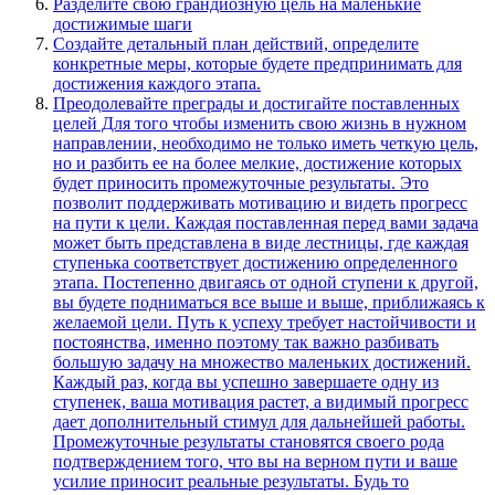
Разделите свою грандиозную цель на маленькие
достижимые шаги
Создайте детальный план действий, определите
конкретные меры, которые будете предпринимать для
достижения каждого этапа.
Преодолевайте преграды и достигайте поставленных
целей Для того чтобы изменить свою жизнь в нужном
направлении, необходимо не только иметь четкую цель,
но и разбить ее на более мелкие, достижение которых
будет приносить промежуточные результаты. Это
позволит поддерживать мотивацию и видеть прогресс
на пути к цели. Каждая поставленная перед вами задача
может быть представлена в виде лестницы, где каждая
ступенька соответствует достижению определенного
этапа. Постепенно двигаясь от одной ступени к другой,
вы будете подниматься все выше и выше, приближаясь к
желаемой цели. Путь к успеху требует настойчивости и
постоянства, именно поэтому так важно разбивать
большую задачу на множество маленьких достижений.
Каждый раз, когда вы успешно завершаете одну из
ступенек, ваша мотивация растет, а видимый прогресс
дает дополнительный стимул для дальнейшей работы.
Промежуточные результаты становятся своего рода
подтверждением того, что вы на верном пути и ваше
усилие приносит реальные результаты. Будь то