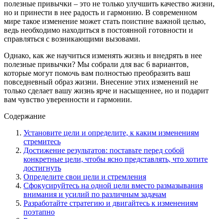
полезные привычки – это не только улучшить качество жизни,
но и принести в нее радость и гармонию. В современном
мире такое изменение может стать поистине важной целью,
ведь необходимо находиться в постоянной готовности и
справляться с возникающими вызовами.
Однако, как же научиться изменять жизнь и внедрять в нее
полезные привычки? Мы собрали для вас 6 вариантов,
которые могут помочь вам полностью преобразить ваш
повседневный образ жизни. Внесение этих изменений не
только сделает вашу жизнь ярче и насыщеннее, но и подарит
вам чувство уверенности и гармонии.
Содержание
Установите цели и определите, к каким изменениям
стремитесь
Достижение результатов: поставьте перед собой
конкретные цели, чтобы ясно представлять, что хотите
достигнуть
Определите свои цели и стремления
Сфокусируйтесь на одной цели вместо размазывания
внимания и усилий по различным задачам
Разработайте стратегию и двигайтесь к изменениям
поэтапно