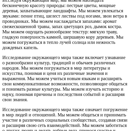
Исследуя окружающий мир, мы можем наблюдать
бесконечную красоту природы: пестрые цветы, мощные
деревья, захватывающие ландшафты. Мы можем увлекаться
звуками: пение птиц, шелест листвы под ногами, звон ветра в
проводниках. Мы можем наслаждаться запахами: аромат
свежескошенной травы, запах цветущих роз, дымок костра.
Мы можем ощущать разнообразие текстур: мягкую траву,
гладкую поверхность камней, шершавую кору деревьев. Мы
можем погружаться в тепло лучей солнца или нежность
дождевых капель.
Исследование окружающего мира также включает узнавание
о разнообразии культур, традиций и обычаев различных
народов. Мы можем погружаться в мир литературы и
искусства, понимая и ценя их различные значения и
выражения. Мы можем учиться новым языкам и расширять
свои коммуникативные возможности, позволяющие общаться
и понимать разные культуры. Мы можем изучать историю и
науку, понимая причины и последствия событий и расширяя
свои знания.
Исследование окружающего мира также означает погружение
в мир людей и отношений. Мы можем общаться и принимать
участие в различных социальных сообществах, создавая связи
и расширяя свою сеть взаимодействий. Мы можем заботиться
о других людях и делать добрые дела, принося счастье и