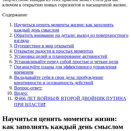
ключом к открытию новых горизонтов и насыщенной жизни.
Содержание
Научиться ценить моменты жизни: как заполнять
каждый день смыслом
Обратить внимание на детали: выход из поверхностного
взгляда
Путешествие в мир открытий
Открытие радости в простых моментах
Установка целей и планирование активностей
Устанавливайте перед собой простые и четкие цели
Организуйте планы для эффективного управления
временем
Вкладывайте себя в свои дела: пробуждение
креативности и осознанность действий
Вопрос-ответ:
Видео:
💢666 ЛЕТ ВОЙНЫ💢 ВТОРОЙ ДВОЙНИК ПУТИНА
ПРИ ВЛАСТИ❗️
Научиться ценить моменты жизни:
как заполнять каждый день смыслом