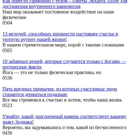
Как обрести гармонию с телом – советы Экхарта Толле для
достижения внутреннего равновесия
Наш мир оказывает постоянное воздействие на наше
физическое
0
504
13 мелочей, способных привнести настоящее счастье в
уютную рутину нашей жизни!
В нашем стремительном мире, порой с такими сложными
0
565
10 забавных вещей, которые случаются только с йогами —
интересные факты
Йога — это не только физическая практика, но
0
536
Пять вредных привычек, из которых счастливые люди
стараются держаться подальше
Все мы стремимся к счастью и хотим, чтобы наша жизнь
0
523
Узнайте, какой драгоценный камень соответствует вашему
знаку Зодиака!
Вероятно, вы задумывались о том, какой из бесчисленного
0
430