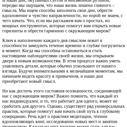
В наши дни, окутанных суетой и неизменной рутиной,
нередко мы ощущаем, что наша жизнь лишена главного –
смысла. Мы ищем способы заполнить свои дни, обрести
вдохновение и чувство направленности, но порой не знаем, с
чего начать. Что, если мы расскажем вам о простых, но
мощных инструментах, которые помогут вам открыть новые
горизонты и обрести гармонию с окружающим миром?
Ключ к наполнению каждого дня смыслом лежит в
способности замедлить течение времени и глубже погрузиться
в момент. Когда мы способны остановиться и стать
настоящими наблюдателями своей жизни, мы открываем
двери к новым возможностям. В этом процессе важно уметь
улавливать детали, которые обычно ускользают от нашего
взгляда. Будучи внимательными к мельчайшим моментам, мы
начинаем видеть красоту в привычном, и наши дни
приобретают новый смысл.
Но как достичь этого состояния осознанности, соединяющей
нас с окружающим миром? Важно помнить, что каждый из
нас индивидуален, и то, что работает для одного, может не
сработать для другого. Однако, существует ряд универсальных
практик, которые помогут вам начать свой путь к глубокому
созерцанию. Речь идет о практике медитации, чтении
вдохновляющих книг, исследовании новых мест и занятии
творчеством. Каждая из этих практик может стать для вас