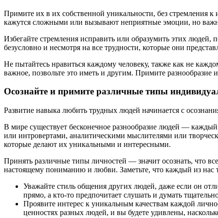
Примите их в их собственной уникальности, без стремления к
кажутся сложными или вызывают неприятные эмоции, но важно
Избегайте стремления исправить или образумить этих людей, 
безусловно и несмотря на все трудности, которые они представ
Не пытайтесь нравиться каждому человеку, также как не каждом
важное, позвольте это иметь и другим. Примите разнообразие
Осознайте и примите различные типы индивидуа
Развитие навыка любить трудных людей начинается с осознания
В мире существует бесконечное разнообразие людей — каждый 
или интровертами, аналитическими мыслителями или творческ
которые делают их уникальными и интересными.
Принять различные типы личностей — значит осознать, что вс
настоящему пониманию и любви. Заметьте, что каждый из нас т
Уважайте стиль общения других людей, даже если он отл
прямо, а кто-то предпочитает слушать и думать тщатель
Проявите интерес к уникальным качествам каждой личност
ценностях разных людей, и вы будете удивлены, насколь