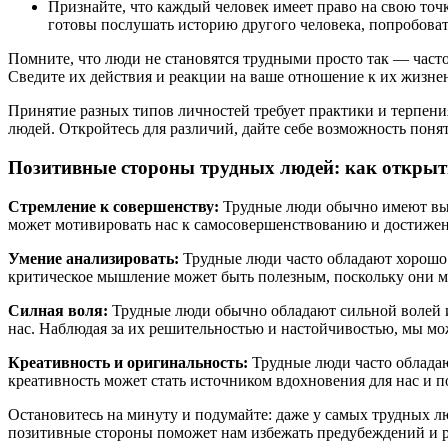
Признайте, что каждый человек имеет право на свою точк
готовы послушать историю другого человека, попробовать
Помните, что люди не становятся трудными просто так — часто
Сведите их действия и реакции на ваше отношение к их жизне
Принятие разных типов личностей требует практики и терпения
людей. Откройтесь для различий, дайте себе возможность поня
Позитивные стороны трудных людей: как открыть
Стремление к совершенству:
Трудные люди обычно имеют высо
может мотивировать нас к самосовершенствованию и достиже
Умение анализировать:
Трудные люди часто обладают хорошо
критическое мышление может быть полезным, поскольку они мо
Силная воля:
Трудные люди обычно обладают сильной волей и 
нас. Наблюдая за их решительностью и настойчивостью, мы мож
Креативность и оригинальность:
Трудные люди часто облада
креативность может стать источником вдохновения для нас и 
Остановитесь на минуту и подумайте: даже у самых трудных лю
позитивные стороны поможет нам избежать предубеждений и р