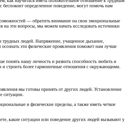
ем, как научиться иметь положительное отношение к трудным
с беспокоит определенное поведение, могут помочь нам
 возможностей — обратить внимание на свои эмоциональные
ив на эти вопросы, мы можем начать исследовать источники
ии трудных людей. Напряжение, учащенное дыхание,
 осознать эти физические проявления поможет нам лучше
чше понять нашу личность и развить способность любить и
ми и строить более гармоничные отношения с окружающими.
роявления мы готовы принять от других людей. Установление
е ситуации.
циональные и физические пределы, а также иметь четкое
аете, какие ситуации или поведение других людей вызывают у