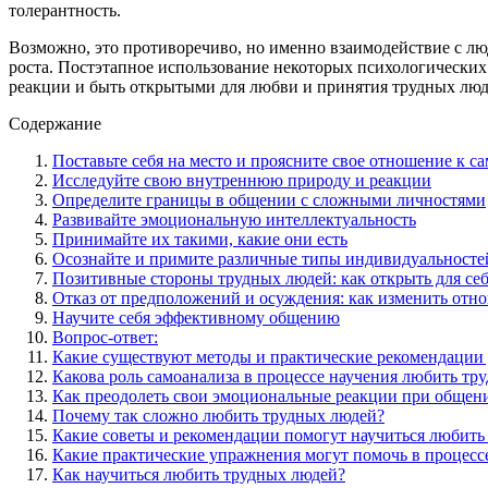
толерантность.
Возможно, это противоречиво, но именно взаимодействие с лю
роста. Постэтапное использование некоторых психологически
реакции и быть открытыми для любви и принятия трудных люд
Содержание
Поставьте себя на место и проясните свое отношение к с
Исследуйте свою внутреннюю природу и реакции
Определите границы в общении с сложными личностями
Развивайте эмоциональную интеллектуальность
Принимайте их такими, какие они есть
Осознайте и примите различные типы индивидуальносте
Позитивные стороны трудных людей: как открыть для се
Отказ от предположений и осуждения: как изменить отн
Научите себя эффективному общению
Вопрос-ответ:
Какие существуют методы и практические рекомендации 
Какова роль самоанализа в процессе научения любить тр
Как преодолеть свои эмоциональные реакции при общен
Почему так сложно любить трудных людей?
Какие советы и рекомендации помогут научиться любить
Какие практические упражнения могут помочь в процесс
Как научиться любить трудных людей?