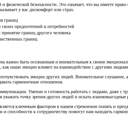
 физической безопасности. Это означает, что вы имеете право 
вызывает у вас дискомфорт или страх.
я границ
 своих предпочтений и потребностей
 принятие границ другого человека
анственных границ
ень важно быть осознанным и внимательным к своим эмоциональ
о, как наши эмоции влияют на взаимодействие с другими людьми
 почувствовать эмоции других людей. Внимательное слушание, ак
здавать гармоничные отношения.
ммуникации. Умение и готовность работать с людьми, даже с т
 уважать точку зрения других людей и искать взаимовыгодные р
является ключевым фактором в нашем стремлении понять и прео
 и способности к сотрудничеству помогут нам находить гармон