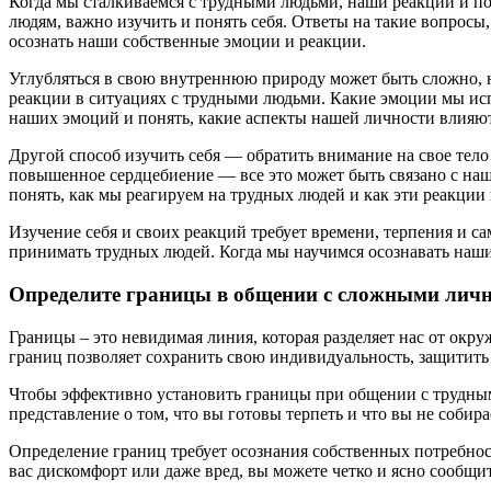
Когда мы сталкиваемся с трудными людьми, наши реакции и по
людям, важно изучить и понять себя. Ответы на такие вопрос
осознать наши собственные эмоции и реакции.
Углубляться в свою внутреннюю природу может быть сложно, 
реакции в ситуациях с трудными людьми. Какие эмоции мы исп
наших эмоций и понять, какие аспекты нашей личности влияю
Другой способ изучить себя — обратить внимание на свое те
повышенное сердцебиение — все это может быть связано с на
понять, как мы реагируем на трудных людей и как эти реакции
Изучение себя и своих реакций требует времени, терпения и с
принимать трудных людей. Когда мы научимся осознавать наш
Определите границы в общении с сложными лич
Границы – это невидимая линия, которая разделяет нас от ок
границ позволяет сохранить свою индивидуальность, защитить 
Чтобы эффективно установить границы при общении с трудными
представление о том, что вы готовы терпеть и что вы не собира
Определение границ требует осознания собственных потребнос
вас дискомфорт или даже вред, вы можете четко и ясно сообщи