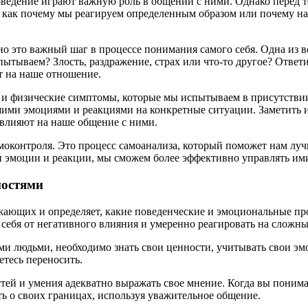
ведение играют важную роль в общении с ними. Однако перед т
ы, как почему мы реагируем определенным образом или почему на
но это важный шаг в процессе понимания самого себя. Одна из
ытываем? Злость, раздражение, страх или что-то другое? Ответ
т на наше отношение.
ло и физические симптомы, которые мы испытываем в присутств
шими эмоциями и реакциями на конкретные ситуации. Заметить и
 влияют на наше общение с ними.
амоконтроля. Это процесс самоанализа, который поможет нам лу
и эмоции и реакции, мы сможем более эффективно управлять и
ностями
ружающих и определяет, какие поведенческие и эмоциональные п
себя от негативного влияния и умеренно реагировать на сложны
 людьми, необходимо знать свои ценности, учитывать свои эмо
етесь переносить.
тей и умения адекватно выражать свое мнение. Когда вы поним
ть о своих границах, используя уважительное общение.