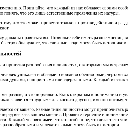
 изменению. Признайте, что каждый из нас обладает своими осо
 понять, что это лишь естественные проявления их натуры.
потому что это может привести только к противодействию и раз
ляют.
у должны нравиться вы. Позвольте себе иметь разное мнение, вк
 и быстро обнаружите, что сложные люди могут быть источником
льностей
 и принятия разнообразия в личностях, с которыми мы встречае
человек уникален и обладает своими особенностями, чертами ха
ими душами, напористыми или сдержанными. Каждый из этих ти
е мы разные, и это нормально. Быть открытым к пониманию и ув
акже является «трудным» для кого-то другого, именно потому, ч
ичается от вашего. Разные типы личностей могут предпочитать 
но перед высказыванием мнения. Проявите терпение и понимание
и. Каждый человек имеет что-то особенное, что делает его уни
ко разнообразными и увлекательными могут быть их истории.