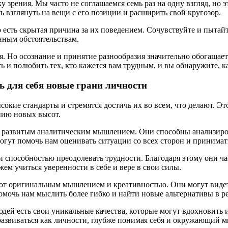
у зрения. Мы часто не соглашаемся семь раз на одну взгляд, но
 взглянуть на вещи с его позиции и расширить свой кругозор.
 есть скрытая причина за их поведением. Сочувствуйте и пытайт
нным обстоятельствам.
. Но осознание и принятие разнообразия значительно обогащает
ть и полюбить тех, кто кажется вам трудным, и вы обнаружите, 
 для себя новые грани личности
кие стандарты и стремятся достичь их во всем, что делают. Эт
нию новых высот.
 развитым аналитическим мышлением. Они способны анализиров
гут помочь нам оценивать ситуации со всех сторон и принимат
способностью преодолевать трудности. Благодаря этому они час
ем учиться уверенности в себе и вере в свои силы.
ют оригинальным мышлением и креативностью. Они могут видет
помочь нам мыслить более гибко и найти новые альтернативы в 
дей есть свои уникальные качества, которые могут вдохновить и
азвиваться как личности, глубже понимая себя и окружающий м