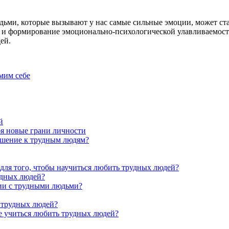
дьми, которые вызывают у нас самые сильные эмоции, может ст
х и формирование эмоционально-психологической улавливаемос
ей.
амим себе
й
бя новые грани личности
ошение к трудным людям?
для того, чтобы научиться любить трудных людей?
удных людей?
ии с трудными людьми?
 трудных людей?
е учиться любить трудных людей?