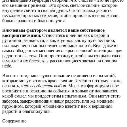
Давным-давно мудрецы говорили, что счастье – это не просто
его внешние признаки. Это яркое, светлое сияние, которое
внутренне светит из вашей души. Стоит только усвоить
несколько простых секретов, чтобы привлечь в свою жизнь
больше радости и благополучия.
Ключевым фактором является ваше собственное
восприятие жизни.
Относитесь к ней не как к серой и
рутинной реальности, а как к уникальному путешествию,
полному непознанных чудес и возможностей. Ведь даже в
самых обыденных мгновениях скрыт великий потенциал для
радости и счастья. Они просто ждут, чтобы вы открыли глаза
и увидели их блеск, как рассыпающиеся звезды на ночном
небе.
Вместе с тем, наше существование не лишено испытаний,
которые могут затмить яркое сияние. Именно поэтому важно
осознать,
что всегда есть выбор
. Мы сами формируем свое
восприятие и реакцию на события, и только от нас зависит,
какой смысл мы придаст этим испытаниям. Они могут стать
забором, задерживающим нашу радость, или же мощным
пружином, который мгновенно взлетит нас к вершинам
радости и благополучия.
Содержание